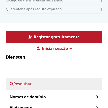
Código de transferência necessário
1
Quarentena após registo expirado
1
Registar gratuitamente
Iniciar sessão
Diensten
Nomes de domínio
Serviços geridos
Alojamento
Pesquisar
Certificados SSL
Informatie
Nomes de domínio
Alojamento