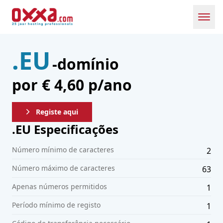
Toggl
.EU
-domínio
por € 4,60 p/ano
Registe aqui
.
EU
Especificações
Número mínimo de caracteres
2
Número máximo de caracteres
63
Apenas números permitidos
1
Período mínimo de registo
1