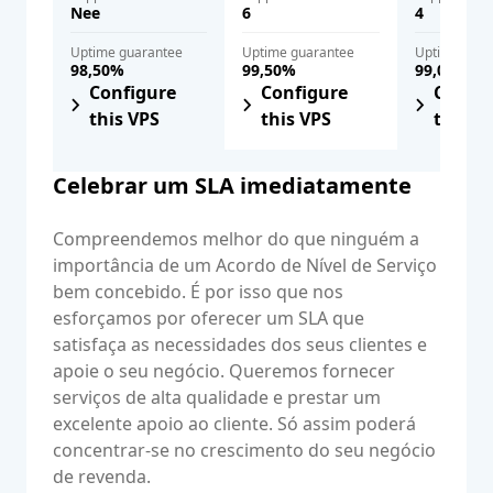
Nee
6
4
Uptime guarantee
Uptime guarantee
Uptime gua
98,50%
99,50%
99,00%
Configure
Configure
Config
this VPS
this VPS
this V
Celebrar um SLA imediatamente
Compreendemos melhor do que ninguém a
importância de um Acordo de Nível de Serviço
bem concebido. É por isso que nos
esforçamos por oferecer um SLA que
satisfaça as necessidades dos seus clientes e
apoie o seu negócio. Queremos fornecer
serviços de alta qualidade e prestar um
excelente apoio ao cliente. Só assim poderá
concentrar-se no crescimento do seu negócio
de revenda.