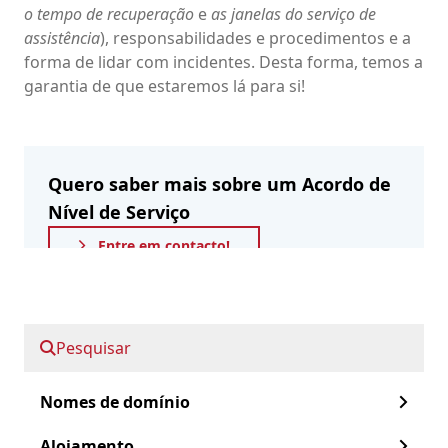
o tempo de recuperação
e
as janelas do serviço de
assistência
), responsabilidades e procedimentos e a
forma de lidar com incidentes. Desta forma, temos a
garantia de que estaremos lá para si!
Quero saber mais sobre um Acordo de
Nível de Serviço
Entre em contacto!
Avanço rápido para:
Pesquisar
Acordo de nível de serviço
Nomes de domínio
Porquê um SLA?
Alojamento