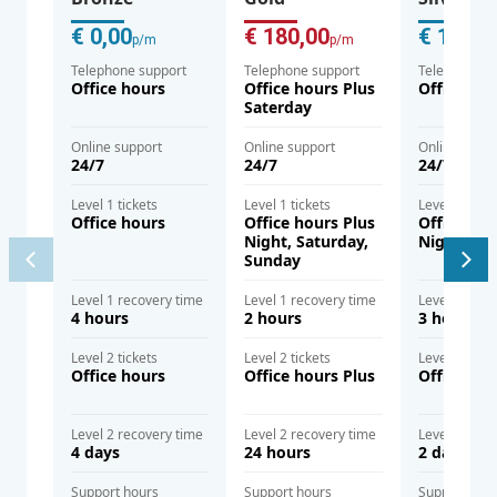
€ 0,00
€ 180,00
€ 120,0
p/m
p/m
Telephone support
Telephone support
Telephone s
Office hours
Office hours Plus
Office hou
Saterday
Online support
Online support
Online supp
24/7
24/7
24/7
Level 1 tickets
Level 1 tickets
Level 1 ticke
Office hours
Office hours Plus
Office hou
Night, Saturday,
Night
Sunday
Level 1 recovery time
Level 1 recovery time
Level 1 reco
4 hours
2 hours
3 hours
Level 2 tickets
Level 2 tickets
Level 2 ticke
Office hours
Office hours Plus
Office hou
Level 2 recovery time
Level 2 recovery time
Level 2 reco
4 days
24 hours
2 days
Support hours
Support hours
Support hou