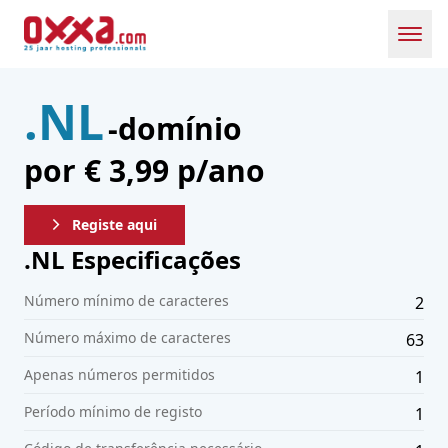
Toggl
.NL
-domínio
por € 3,99 p/ano
Registe aqui
.
NL
Especificações
Número mínimo de caracteres
2
Número máximo de caracteres
63
Apenas números permitidos
1
Período mínimo de registo
1