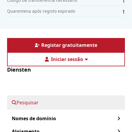
Código de transferência necessário
1
Quarentena após registo expirado
1
Registar gratuitamente
Iniciar sessão
Diensten
Nomes de domínio
Serviços geridos
Alojamento
Pesquisar
Certificados SSL
Informatie
Nomes de domínio
Alojamento