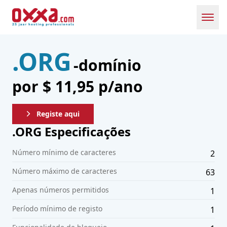
Toggl
.ORG
-domínio
por $ 11,95 p/ano
Registe aqui
.
ORG
Especificações
Número mínimo de caracteres
2
Número máximo de caracteres
63
Apenas números permitidos
1
Período mínimo de registo
1