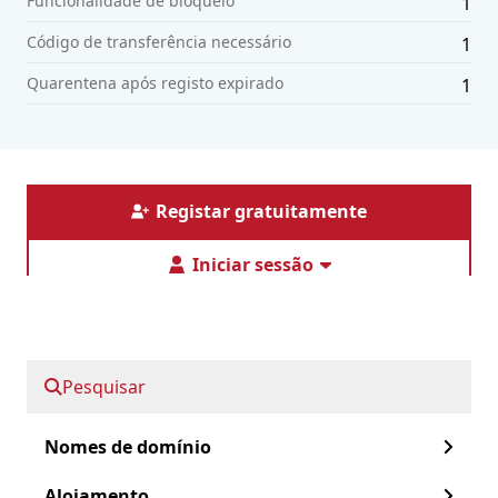
Funcionalidade de bloqueio
1
Código de transferência necessário
1
Quarentena após registo expirado
1
Registar gratuitamente
Iniciar sessão
Diensten
Nomes de domínio
Pesquisar
Serviços geridos
Alojamento
Nomes de domínio
Certificados SSL
Informatie
Alojamento