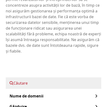
concentreze asupra activității lor de bază, în timp ce
noi asigurăm gestionarea și performanța optimă a
infrastructurii bazei de date. Fie că este vorba de
securizarea datelor sensibile, menținerea unui timp
de funcționare ridicat sau asigurarea unei
scalabilități fără probleme, echipa noastră de experți
își asumă întreaga responsabilitate. Ne asigurăm că
bazele dvs. de date sunt întotdeauna rapide, sigure
și fiabile.
Doriți să beneficiați de serviciile
noastre gestionate pentru serverele
Căutare
de baze de date?
Nume de domenii
Înregistrați-vă ca revânzător
Găzduire