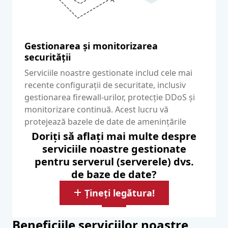
Gestionarea și monitorizarea
securității
Serviciile noastre gestionate includ cele mai
recente configurații de securitate, inclusiv
gestionarea firewall-urilor, protecție DDoS și
monitorizare continuă. Acest lucru vă
protejează bazele de date de amenințările
cibernetice și de accesul neautorizat.
Doriți să aflați mai multe despre
serviciile noastre gestionate
pentru serverul (serverele) dvs.
de baze de date?
Țineți legătura!
Beneficiile serviciilor noastre