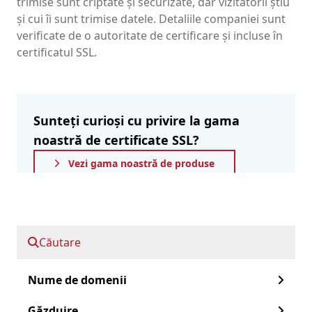
trimise sunt criptate și securizate, dar vizitatorii știu
și cui îi sunt trimise datele. Detaliile companiei sunt
verificate de o autoritate de certificare și incluse în
certificatul SSL.
Sunteți curioși cu privire la gama
noastră de certificate SSL?
Vezi gama noastră de produse
Să trecem rapid la:
Căutare
Certificate SSL de validare a organizației
Nume de domenii
Organizație Validarea certificatelor SSL
Găzduire