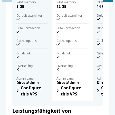
RAM memory
RAM memory
RAM memor
8 GB
12 GB
14 GB
Default spamfilter
Default spamfilter
Default spam
DDoS protection
DDoS protection
DDoS protec
Cache options
Cache options
Cache optio
Gitlab link
Gitlab link
Gitlab link
Overselling
Overselling
Overselling
Admin panel
Admin panel
Admin panel
DirectAdmin
DirectAdmin
DirectAd
Configure
Configure
Config
this VPS
this VPS
this V
Entdecken Sie die
Leistungsfähigkeit von