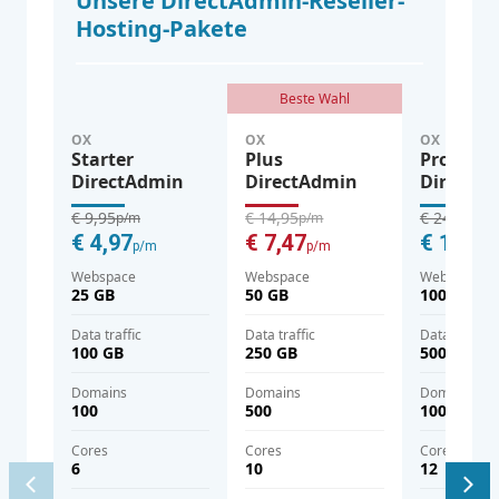
Unsere DirectAdmin-Reseller-
Hosting-Pakete
Beste Wahl
OX
OX
OX
Starter
Plus
Pro
DirectAdmin
DirectAdmin
DirectA
€ 9,95
€ 14,95
€ 24,95
p/m
p/m
p/m
€ 4,97
€ 7,47
€ 12,47
p/m
p/m
Webspace
Webspace
Webspace
25 GB
50 GB
100 GB
Data traffic
Data traffic
Data traffic
100 GB
250 GB
500 GB
domains
domains
domains
100
500
1000
cores
cores
cores
6
10
12