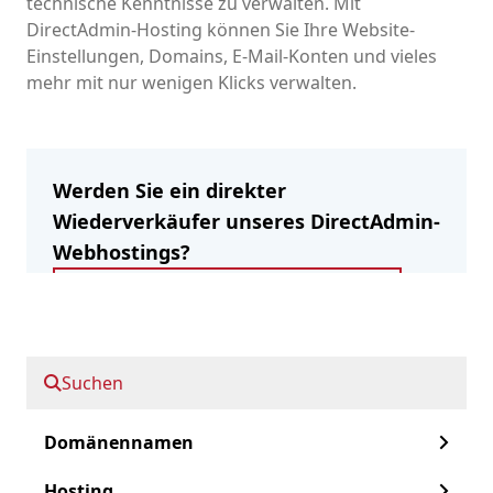
technische Kenntnisse zu verwalten. Mit
DirectAdmin-Hosting können Sie Ihre Website-
Einstellungen, Domains, E-Mail-Konten und vieles
mehr mit nur wenigen Klicks verwalten.
Werden Sie ein direkter
Wiederverkäufer unseres DirectAdmin-
Webhostings?
Registrierung als Wiederverkäufer
Suchen
Spulen Sie vor:
Domänennamen
Warum DirectAdmin?
Hosting