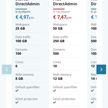
DirectAdmin
DirectAdmin
DirectA
€ 9,95
€ 14,95
€ 24,95
p/m
p/m
p/m
€ 4,97
€ 7,47
€ 12,47
p/m
p/m
Webspace
Webspace
Webspace
25 GB
50 GB
100 GB
Data traffic
Data traffic
Data traffic
100 GB
250 GB
500 GB
domains
domains
domains
100
500
1000
cores
cores
cores
6
10
12
RAM memory
RAM memory
RAM memor
8 GB
12 GB
14 GB
Default spamfilter
Default spamfilter
Default spam
DDoS protection
DDoS protection
DDoS protec