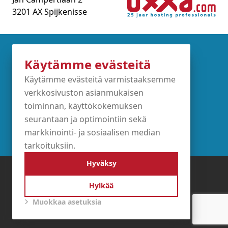
3201 AX Spijkenisse
Partners
Käytämme evästeitä
Käytämme evästeitä varmistaaksemme
verkkosivuston asianmukaisen
toiminnan, käyttökokemuksen
seurantaan ja optimointiin sekä
markkinointi- ja sosiaalisen median
tarkoituksiin.
Hyväksy
Käyttöehdot
Tietosuojakäytäntö
Hylkää
Evästekäytäntö
Muokkaa asetuksia
KvK 24368127
BTW NL8136.39.311.B01