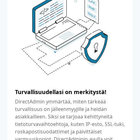
Turvallisuudellasi on merkitystä!
DirectAdmin ymmärtää, miten tärkeää
turvallisuus on jälleenmyyjille ja heidän
asiakkailleen. Siksi se tarjoaa kehittyneitä
tietoturvavaihtoehtoja, kuten IP-esto, SSL-tuki,
roskapostisuodattimet ja päivittäiset
varmuuskopiot. DirectAdminin avulla voit