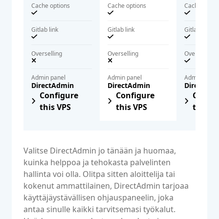
Cache options
Cache options
Cache optio
Gitlab link
Gitlab link
Gitlab link
Overselling
Overselling
Overselling
Admin panel
Admin panel
Admin panel
DirectAdmin
DirectAdmin
DirectAd
Configure
Configure
Config
this VPS
this VPS
this V
Tutustu DirectAdminin tehoon
Valitse DirectAdmin jo tänään ja huomaa,
kuinka helppoa ja tehokasta palvelinten
hallinta voi olla. Olitpa sitten aloittelija tai
kokenut ammattilainen, DirectAdmin tarjoaa
käyttäjäystävällisen ohjauspaneelin, joka
antaa sinulle kaikki tarvitsemasi työkalut.