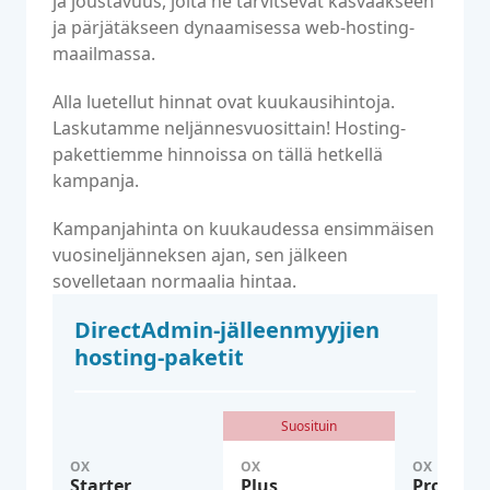
ja joustavuus, joita he tarvitsevat kasvaakseen
ja pärjätäkseen dynaamisessa web-hosting-
maailmassa.
Alla luetellut hinnat ovat kuukausihintoja.
Laskutamme neljännesvuosittain! Hosting-
pakettiemme hinnoissa on tällä hetkellä
kampanja.
Kampanjahinta on kuukaudessa ensimmäisen
vuosineljänneksen ajan, sen jälkeen
sovelletaan normaalia hintaa.
DirectAdmin-jälleenmyyjien
hosting-paketit
Suosituin
OX
OX
OX
Starter
Plus
Pro