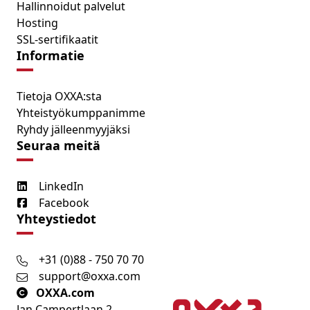
Hallinnoidut palvelut
Hosting
SSL-sertifikaatit
Informatie
Tietoja OXXA:sta
Yhteistyökumppanimme
Ryhdy jälleenmyyjäksi
Seuraa meitä
LinkedIn
Facebook
Yhteystiedot
+31 (0)88 - 750 70 70
support@oxxa.com
OXXA.com
Jan Campertlaan 2