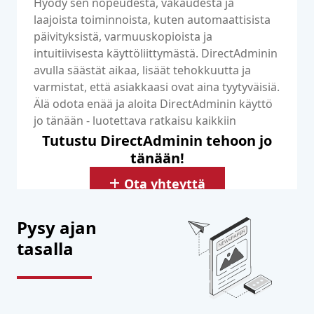
Hyödy sen nopeudesta, vakaudesta ja
laajoista toiminnoista, kuten automaattisista
päivityksistä, varmuuskopioista ja
intuitiivisesta käyttöliittymästä. DirectAdminin
avulla säästät aikaa, lisäät tehokkuutta ja
varmistat, että asiakkaasi ovat aina tyytyväisiä.
Älä odota enää ja aloita DirectAdminin käyttö
jo tänään - luotettava ratkaisu kaikkiin
hosting-tarpeisiisi!
Tutustu DirectAdminin tehoon jo
tänään!
Ota yhteyttä
Pysy ajan
tasalla