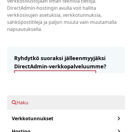
verkkosivustojaan ilman teknisiä tietoja.
DirectAdmin-hostingin avulla voit hallita
verkkosivujen asetuksia, verkkotunnuksia,
sähköpostitilejä ja paljon muuta vain muutamalla
napsautuksella.
Ryhdytkö suoraksi jälleenmyyjäksi
DirectAdmin-verkkopalveluumme?
Rekisteröidy jälleenmyyjäksi
Siirry eteenpäin:
Haku
Verkkotunnukset
Miksi DirectAdmin?
Hosting