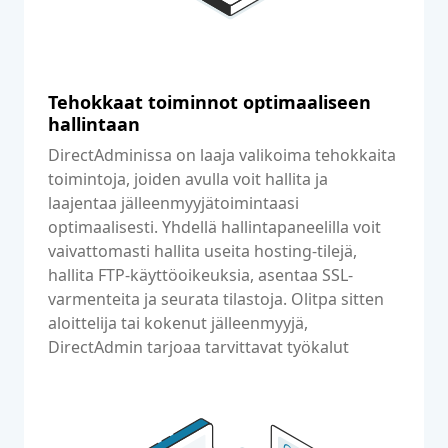
Tehokkaat toiminnot optimaaliseen
hallintaan
DirectAdminissa on laaja valikoima tehokkaita
toimintoja, joiden avulla voit hallita ja
laajentaa jälleenmyyjätoimintaasi
optimaalisesti. Yhdellä hallintapaneelilla voit
vaivattomasti hallita useita hosting-tilejä,
hallita FTP-käyttöoikeuksia, asentaa SSL-
varmenteita ja seurata tilastoja. Olitpa sitten
aloittelija tai kokenut jälleenmyyjä,
DirectAdmin tarjoaa tarvittavat työkalut
jälleenmyyjäliiketoimintasi kasvattamiseen.