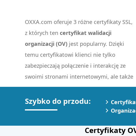
OXXA.com oferuje 3 różne certyfikaty SSL,
z których ten
certyfikat walidacji
organizacji (OV)
jest popularny. Dzięki
szyfrowane i bezpieczne, ale odwiedzający
temu certyfikatowi klienci nie tylko
wiedzą również, do kogo są wysyłane.
zabezpieczają połączenie i interakcję ze
Dane firmy są weryfikowane przez urząd
swoimi stronami internetowymi, ale także
Szybko do przodu:
Certyfika
Organizac
Certyfikaty O