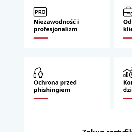
Niezawodność i
Od
profesjonalizm
kl
Ochrona przed
Kor
phishingiem
dzi
Zakup certyfik