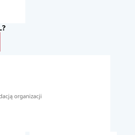
L?
acją organizacji