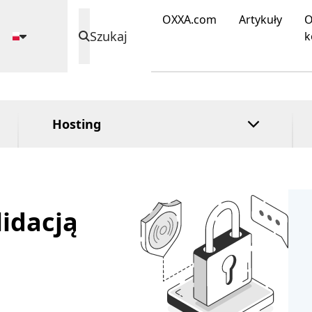
DirectAdmin
Rozszerzona
OXXA.com
Artykuły
O
cPanel
walidacja
Szukaj
k
Plesk
Walidacja
organizacji
Hosting
lidacją