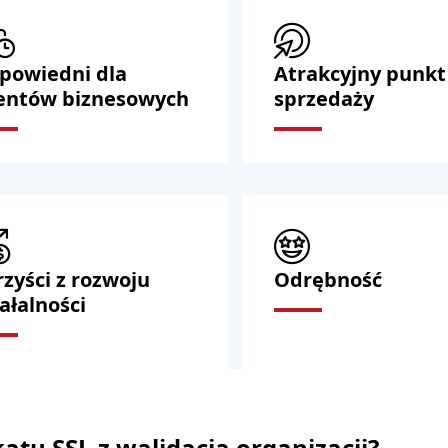
powiedni dla
Atrakcyjny punkt
ientów biznesowych
sprzedaży
zyści z rozwoju
Odrębność
ałalności
atu SSL z walidacją organizacji?