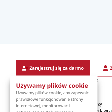
Zarejestruj się za darmo
Diensten
Informatie
Używamy plików cookie
Używamy plików cookie, aby zapewnić
Nazwy domen
O OXXA
prawidłowe funkcjonowanie strony
Usługi zarządzane
Nasi partnerzy
internetowej, monitorować i
Hosting
Zostań sprzedawcą