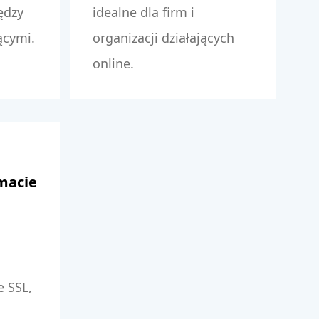
ędzy
idealne dla firm i
ącymi.
organizacji działających
online.
macie
e SSL,