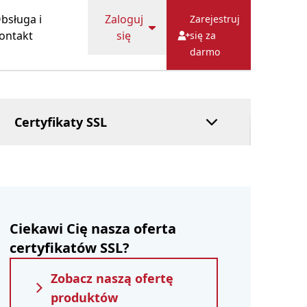
Usługa
bsługa i
Zaloguj
Zarejestruj
powiernicza
ontakt
się
się za
Zarządzany DNS
darmo
Zapłać później
Certyfikaty SSL
Ciekawi Cię nasza oferta
certyfikatów SSL?
Zobacz naszą ofertę
produktów