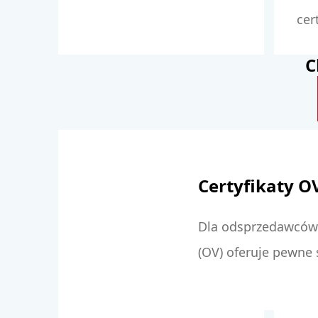
cer
C
Certyfikaty OV
Dla odsprzedawców c
(OV) oferuje pewne 