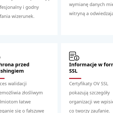
wymianę danych mi
fesjonalny i godny
witryną a odwiedzaj
fania wizerunek.
hrona przed
Informacje w for
ishingiem
SSL
ces walidacji
Certyfikaty OV SSL
emożliwia złośliwym
pokazują szczegóły
dmiotom łatwe
organizacji we wpisi
eganie się o fałszywe
co tworzy zaufanie.