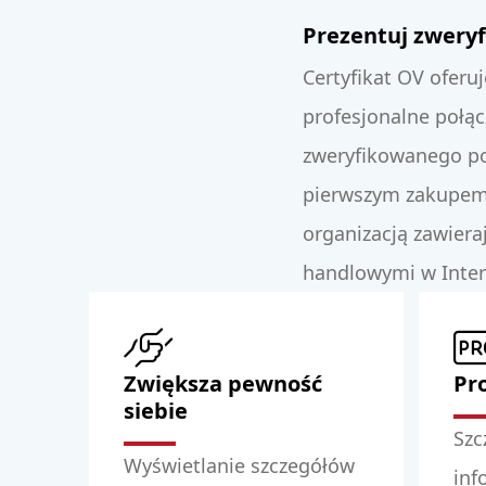
Prezentuj zweryf
Certyfikat OV oferu
profesjonalne połąc
zweryfikowanego pot
pierwszym zakupem p
organizacją zawiera
handlowymi w Inter
Zwiększa pewność
Pr
siebie
Szc
Wyświetlanie szczegółów
inf