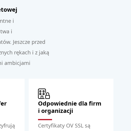
etowej
ntne i
twa i
tów. Jeszcze przed
nych rękach i z jaką
mi ambicjami
fer
Odpowiednie dla firm
i organizacji
zyfrują
Certyfikaty OV SSL są