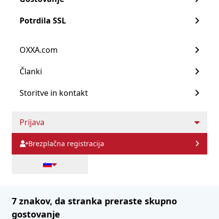
svojemu stranki pri izbiri prave rešitve
14 July 2026
Pojdi na Gostovanje
Potrdila SSL
Blog
Reseller spletno gostovanje
OXXA.com
Virtualni zasebni strežniki (VPS)
Članki
Dedicirani strežniki
Storitve in kontakt
Upravljane storitve
Prijava
Brezplačna registracija
7 znakov, da stranka preraste skupno
gostovanje