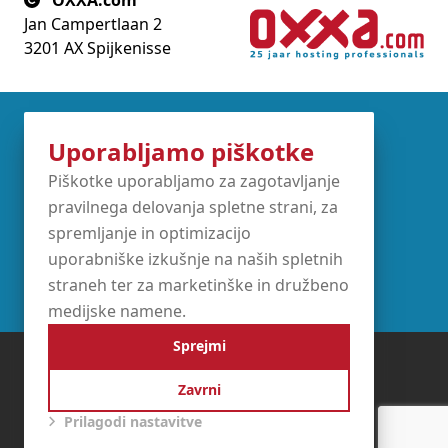
OXXA.com
Jan Campertlaan 2
3201 AX Spijkenisse
Partners
Uporabljamo piškotke
Piškotke uporabljamo za zagotavljanje
pravilnega delovanja spletne strani, za
spremljanje in optimizacijo
uporabniške izkušnje na naših spletnih
straneh ter za marketinške in družbeno
medijske namene.
Sprejmi
Splošni pogoji
Izjava o zasebnosti
Zavrni
Politika piškotkov
Prilagodi nastavitve
KvK 24368127
BTW NL8136.39.311.B01