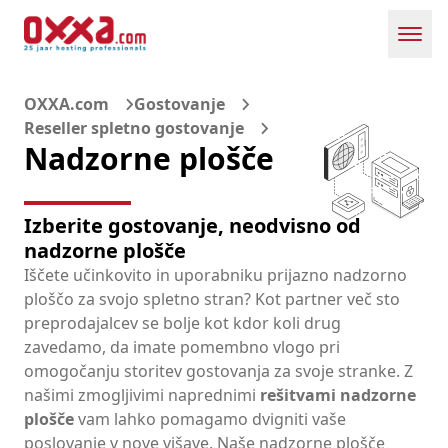
Toggl
OXXA.com
Gostovanje
Reseller spletno gostovanje
Nadzorne plošče
Izberite gostovanje, neodvisno od
nadzorne plošče
Iščete učinkovito in uporabniku prijazno nadzorno
ploščo za svojo spletno stran? Kot partner več sto
preprodajalcev se bolje kot kdor koli drug
zavedamo, da imate pomembno vlogo pri
omogočanju storitev gostovanja za svoje stranke. Z
našimi zmogljivimi naprednimi
rešitvami nadzorne
plošče
vam lahko pomagamo dvigniti vaše
poslovanje v nove višave. Naše nadzorne plošče