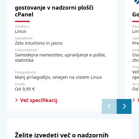
gostovanje v nadzorni plošči
cPanel
Go
Združljiv z
Zdru
Linux
Li
Uporabnost
Upo
Zelo intuitivno in jasno
Pre
Funkcionalnost
Funk
Samodejna namestitev, upravljanje e-pošte,
Osn
statistika
zbi
Pril
Več
Prilagodljivost
Manj prilagodljiv, omejen na sistem Linux
ope
Stroški
Stro
Od 9,95 €
Od 
Več specifikacij
Želite izvedeti več o nadzornih