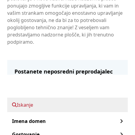
ponujajo zmogljive funkcije upravljanja, ki vam in
vašim strankam omogočajo enostavno upravljanje
okolij gostovanja, ne da bi za to potrebovali
poglobljeno tehnično znanje! Z veseljem vam
predstavljamo nadzorne plošče, ki jih trenutno
podpiramo.
Postanete neposredni preprodajalec
našega spletnega gostovanja?
Registrirajte se kot preprodajalec
Iskanje
Hitro naprej:
Imena domen
Gostovanje