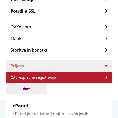
cPanel
Pojdi na Gostovanje
Potrdila SSL
DirectAdmin
Reseller spletno gostovanje
Plesk
OXXA.com
Virtualni zasebni strežniki (VPS)
Članki
Dedicirani strežniki
Katere nadzorne plošče
Storitve in kontakt
Upravljane storitve
podpiramo?
Prijava
Brezplačna registracija
cPanel
cPanel je ena izmed najbolj razširjenih