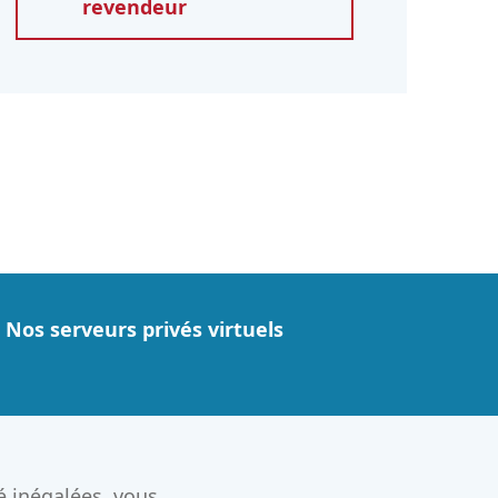
revendeur
Nos serveurs privés virtuels
é inégalées, vous