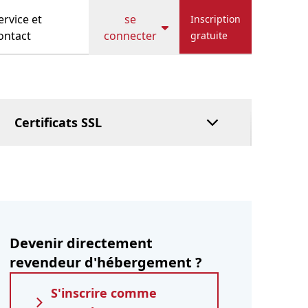
Hostbill
Cache
ervice et
se
Inscription
HostFact
ontact
connecter
gratuite
Service de tutelle
DNS géré
Payer après coup
Certificats SSL
Devenir directement
revendeur d'hébergement ?
S'inscrire comme