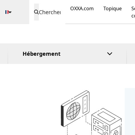
domaine
registre
DirectAdmin
OXXA.com
Topique
S
Chercher
Validation
cPanel
c
étendue
Plesk
Validation de
l'organisation
Hébergement