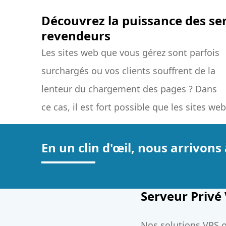
Découvrez la puissance des ser
revendeurs
Les sites web que vous gérez sont parfois
se soient développés au point de
surchargés ou vos clients souffrent de la
nécessiter une plus grande capacité.
lenteur du chargement des pages ? Dans
L'hébergement sur un serveur privé virtuel
ce cas, il est fort possible que les sites web
En un clin d'œil, nous arrivons 
Serveur Privé
Nos solutions VPS of