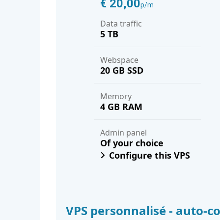
€ 20,00
p/m
Data traffic
5 TB
Webspace
20 GB SSD
Memory
4 GB RAM
Admin panel
Of your choice
Configure this VPS
VPS personnalisé - auto-c