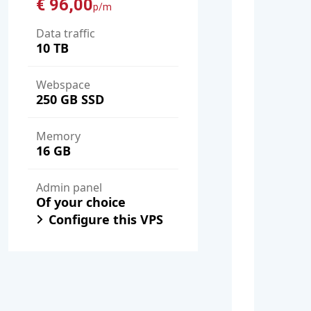
€ 96,00
p/m
Data traffic
10 TB
Webspace
250 GB SSD
Memory
16 GB
Admin panel
Of your choice
Configure this VPS