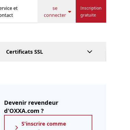
Hostbill
Cache
ervice et
se
Inscription
HostFact
ontact
connecter
gratuite
Service de tutelle
DNS géré
Payer après coup
Certificats SSL
Devenir revendeur
d'OXXA.com ?
S'inscrire comme