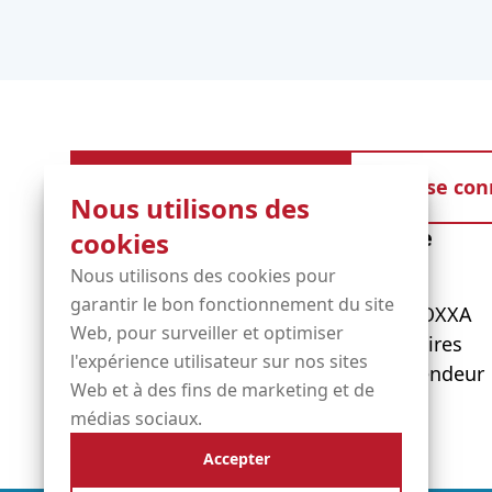
Inscription gratuite
se con
Nous utilisons des
Diensten
Informatie
cookies
Nous utilisons des cookies pour
garantir le bon fonctionnement du site
Noms de domaine
À propos d'OXXA
Web, pour surveiller et optimiser
Services gérés
Nos partenaires
l'expérience utilisateur sur nos sites
Hébergement
Devenir revendeur
Web et à des fins de marketing et de
Certificats SSL
médias sociaux.
Accepter