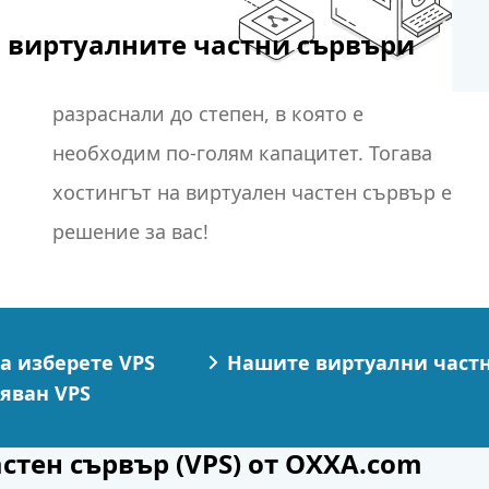
 виртуалните частни сървъри
решение за вас!
а изберете VPS
Нашите виртуални част
яван VPS
стен сървър (VPS) от OXXA.com