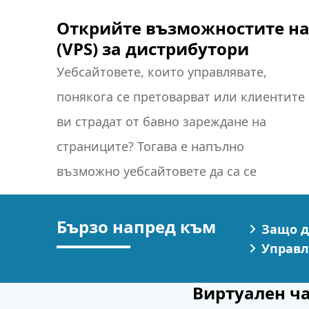
Открийте възможностите на
(VPS) за дистрибутори
Уебсайтовете, които управлявате,
разраснали до степен, в която е
понякога се претоварват или клиентите
необходим по-голям капацитет. Тогава
ви страдат от бавно зареждане на
хостингът на виртуален частен сървър е
страниците? Тогава е напълно
възможно уебсайтовете да са се
Бързо напред към
Защо д
Управл
Виртуален ча