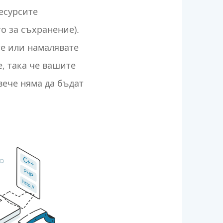
есурсите
о за съхранение).
е или намалявате
, така че вашите
вече няма да бъдат