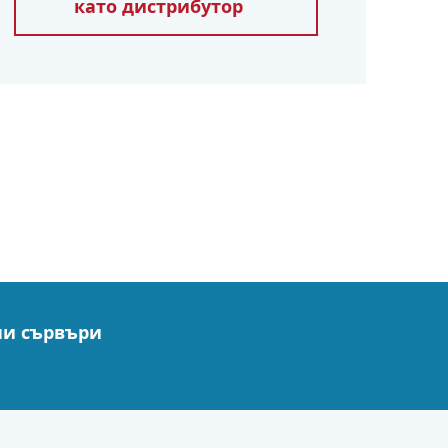
като дистрибутор
ни сървъри