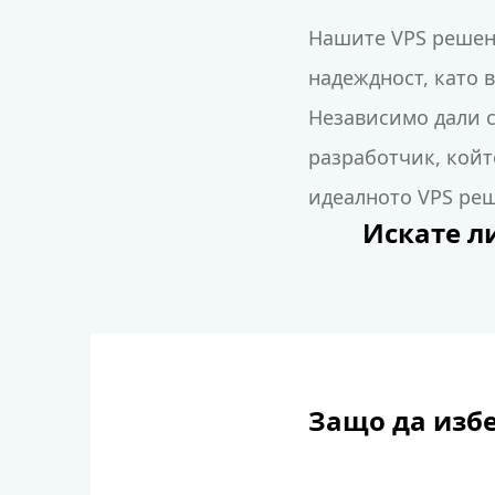
Нашите VPS решени
надеждност, като 
Независимо дали с
разработчик, койт
идеалното VPS реш
Искате л
Защо да избе