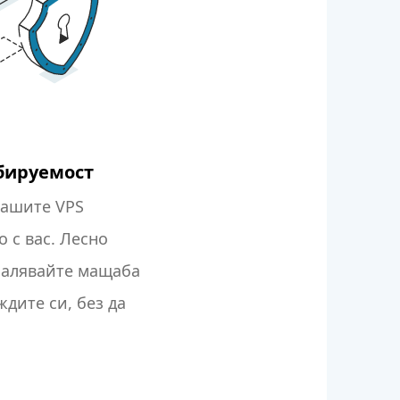
бируемост
нашите VPS
 с вас. Лесно
малявайте мащаба
ждите си, без да