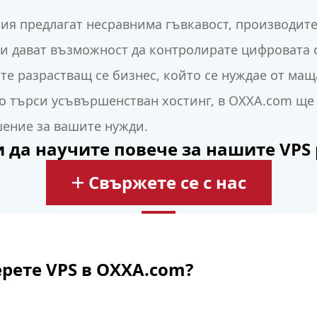
я предлагат несравнима гъвкавост, производите
ви дават възможност да контролирате цифровата с
те разрастващ се бизнес, който се нуждае от ма
о търси усъвършенстван хостинг, в OXXA.com ще
ение за вашите нужди.
и да научите повече за нашите VPS
Свържете се с нас
рете VPS в OXXA.com?