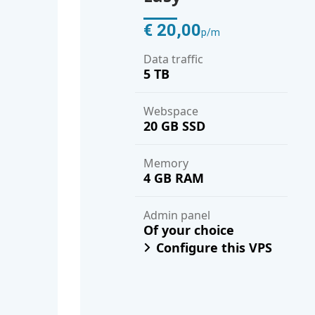
€ 20,00
p/m
Data traffic
5 TB
Webspace
20 GB SSD
Memory
4 GB RAM
Admin panel
Of your choice
Configure this VPS