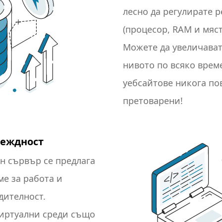
лесно да регулирате р
(процесор, RAM и мяст
Можете да увеличават
нивото по всяко време
уебсайтове никога по
претоварени!
деждност
н сървър се предлага
ме за работа и
дителност.
виртуални среди също