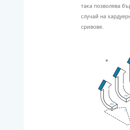
така позволява бъ
случай на хардуе
сривове.