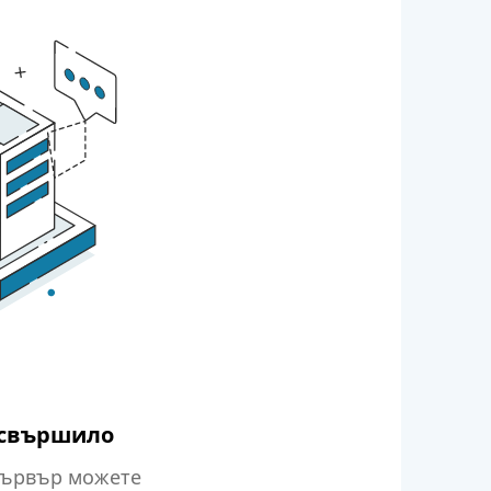
 свършило
сървър можете