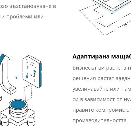
рзо възстановяване в
рни проблеми или
Адаптирана маща
Бизнесът ви расте, а 
решения растат заедно
увеличавайте или на
си в зависимост от ну
правите компромис с
производителността.