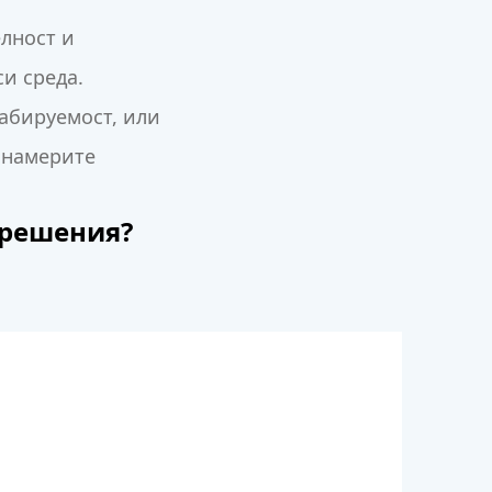
лност и
и среда.
щабируемост, или
 намерите
 решения?