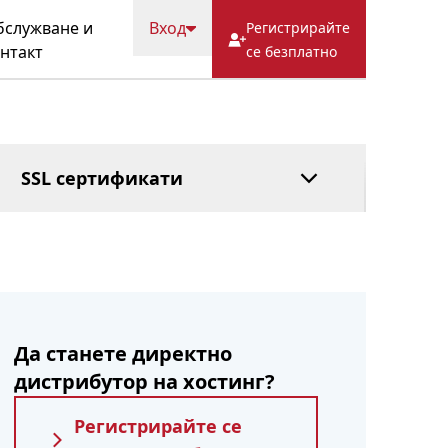
ВЪПРОСИ
Кеш
Попечителска
служване и
Вход
Регистрирайте
услуга
нтакт
се безплатно
Управляван DNS
Плащане след
това
SSL сертификати
Да станете директно
дистрибутор на хостинг?
Регистрирайте се