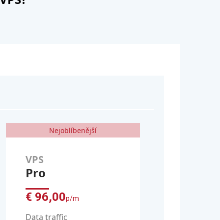
Nejoblíbenější
VPS
Pro
€ 96,00
p/m
Data traffic