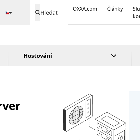
Zámek registru
domény
DirectAdmin
OXXA.com
Články
Slu
n
Hledat
Rozšířená
cPanel
ko
validace
Plesk
Ověření
organizace
Hostování
rver