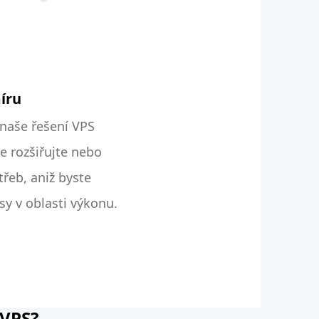
íru
 naše řešení VPS
e rozšiřujte nebo
třeb, aniž byste
y v oblasti výkonu.
 VPS?