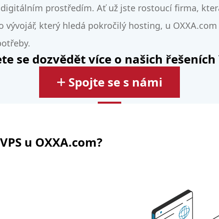
digitálním prostředím. Ať už jste rostoucí firma, kte
o vývojář, který hledá pokročilý hosting, u OXXA.com 
potřeby.
te se dozvědět více o našich řešeních
Spojte se s námi
t VPS u OXXA.com?