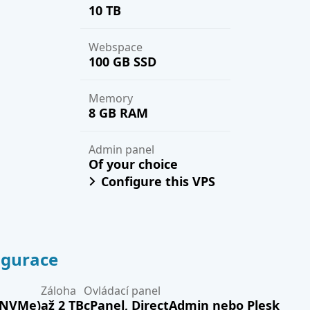
10 TB
Webspace
100 GB SSD
Memory
8 GB RAM
Admin panel
Of your choice
Configure this VPS
igurace
Záloha
Ovládací panel
o NVMe)
až 2 TB
cPanel, DirectAdmin nebo Plesk