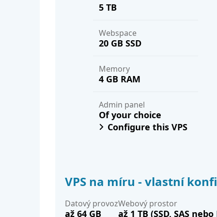
5 TB
Webspace
20 GB SSD
Memory
4 GB RAM
Admin panel
Of your choice
Configure this VPS
VPS na míru - vlastní konf
Datový provoz
Webový prostor
až 64 GB
až 1 TB (SSD, SAS neb