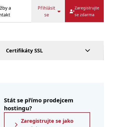
DOTAZY
Cache
HostFact
žby a
Přihlásit
Zaregistrujte
Služba správce
ntakt
se
se zdarma
Spravovaný
systém DNS
Zaplatit později
Certifikáty SSL
Stát se přímo prodejcem
hostingu?
Zaregistrujte se jako