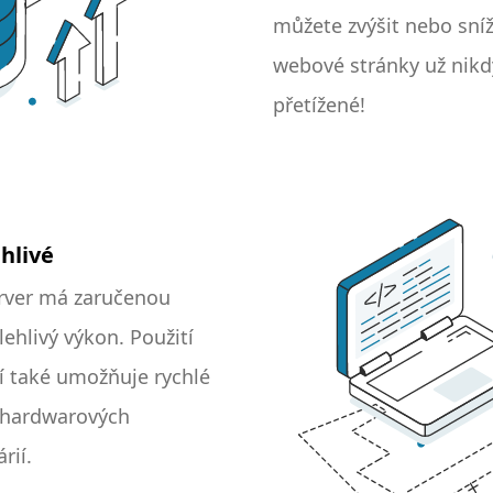
můžete zvýšit nebo sníž
webové stránky už nik
přetížené!
hlivé
server má zaručenou
ehlivý výkon. Použití
dí také umožňuje rychlé
 hardwarových
rií.