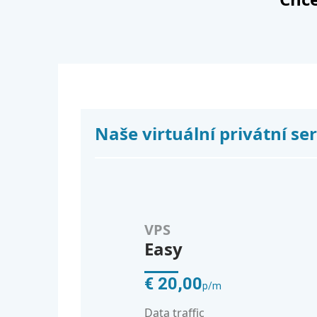
Naše virtuální privátní se
VPS
Easy
€ 20,00
p/m
Data traffic