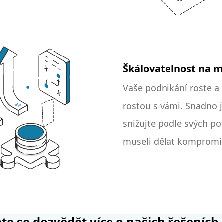
Škálovatelnost na m
Vaše podnikání roste a
rostou s vámi. Snadno j
snižujte podle svých po
museli dělat kompromis
te se dozvědět více o našich řešeních