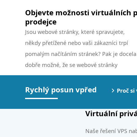
Objevte možnosti virtuálních p
prodejce
Jsou webové stránky, které spravujete,
rozrostly natolik, že je zapotřebí větší
někdy přetížené nebo vaši zákazníci trpí
kapacita. Pak je pro vás řešením hostování
pomalým načítáním stránek? Pak je docela
dobře možné, že se webové stránky
Rychlý posun vpřed
Proč si
Virtuální pri
Naše řešení VPS nabí