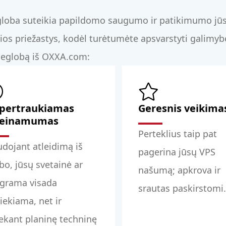
egloba suteikia papildomo saugumo ir patikimumo jūs
ios priežastys, kodėl turėtumėte apsvarstyti galimybę
ieglobą iš OXXA.com:
pertraukiamas
Geresnis veikima
ieinamumas
Perteklius taip pat
dojant atleidimą iš
pagerina jūsų VPS
bo, jūsų svetainė ar
našumą; apkrova ir
grama visada
srautas paskirstomi.
iekiama, net ir
iekant planinę techninę