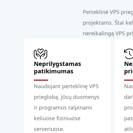
Perteklinė VPS pri
projektams. Štai kel
nereikalingą VPS pr
Neprilygstamas
Ne
patikimumas
pr
Naudojant perteklinę VPS
Nau
prieglobą, jūsų duomenys
dar
ir programos talpinami
pro
keliuose fiziniuose
pas
serveriuose.
atl