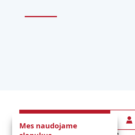
Registruotis nemokamai
Mes naudojame
Diensten
Informatie