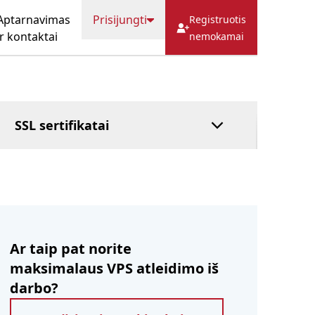
Talpykla
HostFact
Aptarnavimas
Prisijungti
Registruotis
Patikėtinių
ir kontaktai
nemokamai
tarnyba
Valdoma DNS
Mokėkite vėliau
SSL sertifikatai
Ar taip pat norite
maksimalaus VPS atleidimo iš
darbo?