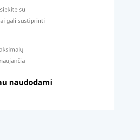
siekite su
 gali sustiprinti
maksimalų
rmaujančia
mumu naudodami
?