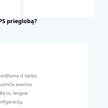
PS prieglobą?
eidžiama iš darbo.
urinčia avarinio
Be to, lengvai
figūracijų.