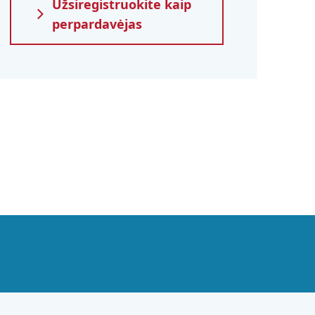
Užsiregistruokite kaip
perpardavėjas