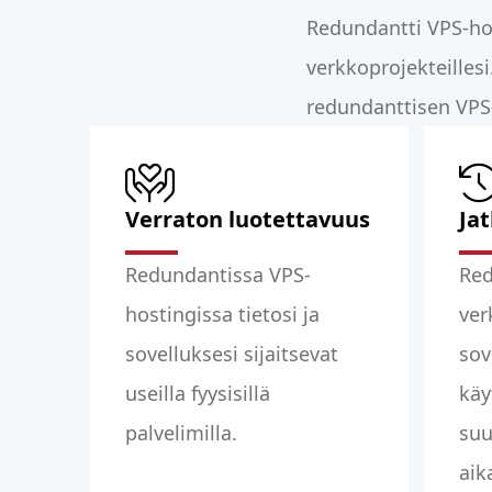
Redundantti VPS-hos
verkkoprojekteilles
redundanttisen VPS-
Verraton luotettavuus
Ja
Redundantissa VPS-
Red
hostingissa tietosi ja
ver
sovelluksesi sijaitsevat
sov
useilla fyysisillä
käy
palvelimilla.
suu
aik