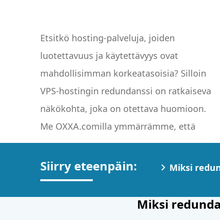
Etsitkö hosting-palveluja, joiden
verkkoläsnäolosi on elintärkeä
luotettavuus ja käytettävyys ovat
liiketoiminnallesi, ja tarjoamme
mahdollisimman korkeatasoisia? Silloin
edistyksellisiä redundanttisia VPS-
VPS-hostingin redundanssi on ratkaiseva
hostingratkaisuja varmistaaksemme, että
näkökohta, joka on otettava huomioon.
verkkosivustosi ja sovelluksesi ovat aina
Me OXXA.comilla ymmärrämme, että
Siirry eteenpäin:
Miksi redu
Miksi redunda