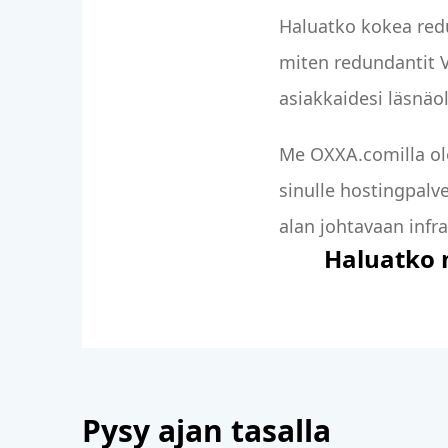
Haluatko kokea redu
miten redundantit 
asiakkaidesi läsnäo
Me OXXA.comilla ole
sinulle hostingpalv
alan johtavaan infra
Haluatko 
Pysy ajan tasalla