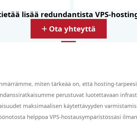
tietää lisää redundantista VPS-hosti
Ota yhteyttä
märrämme, miten tärkeää on, että hosting-tarpeesi 
danssiratkaisumme perustuvat luotettavaan infrastr
aisuudet maksimaalisen käytettävyyden varmistami
öönotosta helppoa VPS-hostausympäristössäsi ilma