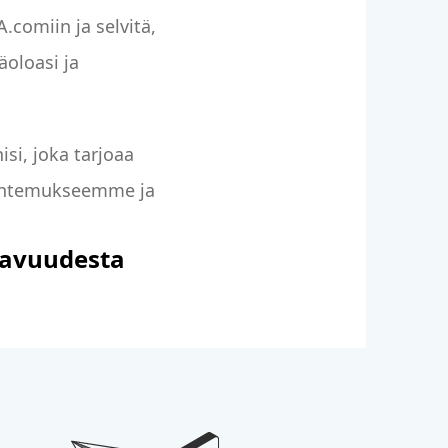
comiin ja selvitä,
oloasi ja
si, joka tarjoaa
ntuntemukseemme ja
tavuudesta