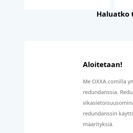
Haluatko 
Aloitetaan!
Me OXXA.comilla ym
redundanssia. Redun
vikasietoisuusomin
redundanssin käytt
määrityksiä.