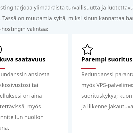
ting tarjoaa ylimääräistä turvallisuutta ja luotettav
i. Tässä on muutamia syitä, miksi sinun kannattaa h
hostingin valintaa:
tkuva saatavuus
Parempi suoritu
undanssin ansiosta
Redundanssi parant
kkosivustosi tai
myös VPS-palvelime
elluksesi on aina
suorituskykyä; kuor
tettävissä, myös
ja liikenne jakautuva
nnitellun huollon
ana.