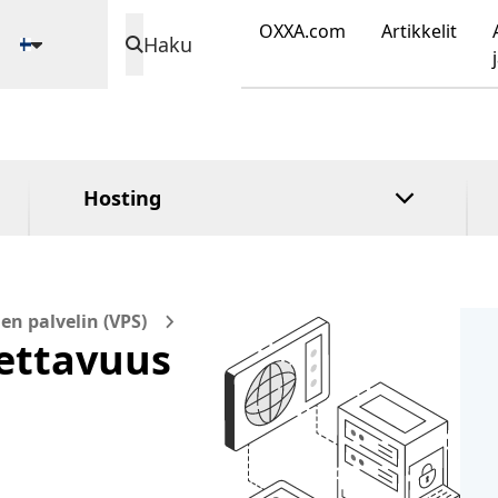
validointi
DirectAdmin
Portaali
OXXA.com
Artikkelit
Laajennettu
cPanel
Haku
Rekisterin
validointi
Plesk
lukitus
Organisaation
validointi
Hosting
en palvelin (VPS)
ettavuus