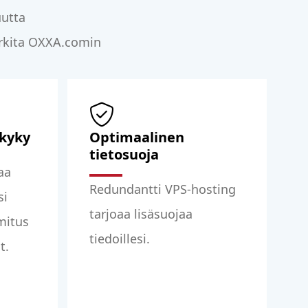
uutta
arkita OXXA.comin
skyky
Optimaalinen
tietosuoja
aa
Redundantti VPS-hosting
si
tarjoaa lisäsuojaa
mitus
tiedoillesi.
t.