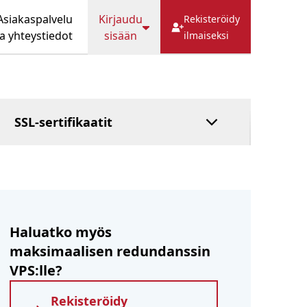
Isäntälasku
Asiakaspalvelu
Kirjaudu
HostFact
Rekisteröidy
ja yhteystiedot
sisään
Luottamusmiespalvelu
ilmaiseksi
Hallittu DNS
Maksa jälkeenpäin
SSL-sertifikaatit
Haluatko myös
maksimaalisen redundanssin
VPS:lle?
Rekisteröidy