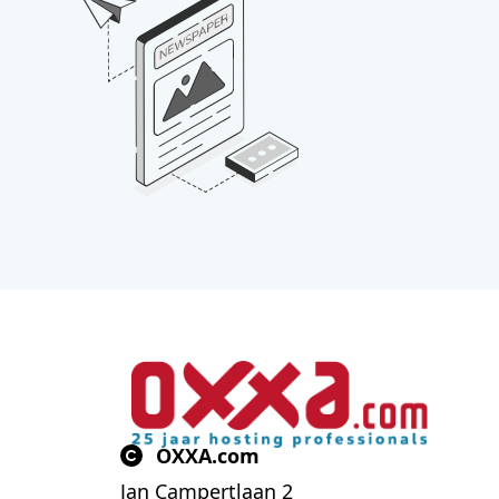
OXXA.com
Jan Campertlaan 2