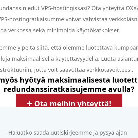
ndanssin edut VPS-hostingissasi? Ota yhteyttä OXXA.
VPS-hostingratkaisumme voivat vahvistaa verkkoläsnä
loa verkossa sekä minimoida käyttökatkokset.
mme ylpeitä siitä, että olemme luotettava kumppani
eluja maksimaalisella käytettävyydellä. Luota asia
struktuuriin, jotta voit saavuttaa verkkotavoitteesi.
myös hyötyä maksimaalisesta luotet
redundanssiratkaisujemme avulla?
Ota meihin yhteyttä!
Haluatko saada uutiskirjeemme ja pysyä ajan