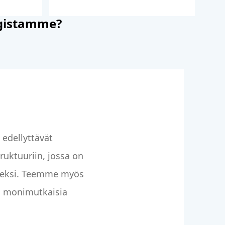
ngistamme?
edellyttävät
uktuuriin, jossa on
seksi. Teemme myös
n monimutkaisia