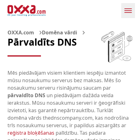
Toggl
OXXA.com
Domēna vārdi
Pārvaldīts DNS
Mēs piedāvājam visiem klientiem iespēju izmantot
mūsu nosaukumu serverus bez maksas. Mēs šo
nosaukumu serveru risinājumu saucam par
pārvaldīto DNS
un piedāvājam dažāda veida
ierakstus. Mūsu nosaukumu serveri ir ģeogrāfiski
izvietoti, kas garantē nepārtrauktību. Turklāt
domēna vārds thednscompany.com, kas nodrošina
trīs nosaukumu serverus, ir papildus aizsargāts ar
reģistra bloķēšanas
palīdzību. Tas padara