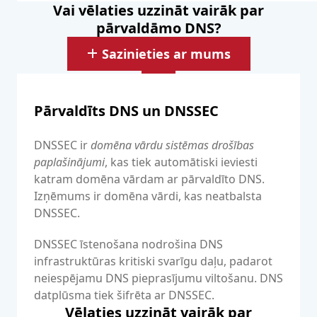
Vai vēlaties uzzināt vairāk par
pārvaldāmo DNS?
Sazinieties ar mums
Pārvaldīts DNS un DNSSEC
DNSSEC ir
domēna vārdu sistēmas drošības
paplašinājumi
, kas tiek automātiski ieviesti
katram domēna vārdam ar pārvaldīto DNS.
Izņēmums ir domēna vārdi, kas neatbalsta
DNSSEC.
DNSSEC īstenošana nodrošina DNS
infrastruktūras kritiski svarīgu daļu, padarot
neiespējamu DNS pieprasījumu viltošanu. DNS
datplūsma tiek šifrēta ar DNSSEC.
Vēlaties uzzināt vairāk par