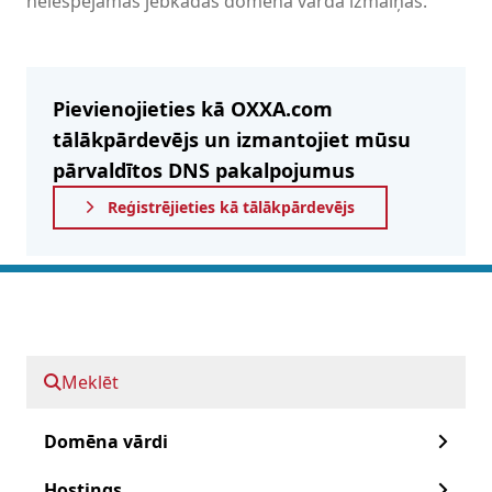
neiespējamas jebkādas domēna vārda izmaiņas.
Pievienojieties kā OXXA.com
tālākpārdevējs un izmantojiet mūsu
pārvaldītos DNS pakalpojumus
Reģistrējieties kā tālākpārdevējs
Ātri uz priekšu:
Pārvaldīts DNS
Meklēt
Pārvaldīts DNS un DNSSEC
Domēna vārdi
Darba sākšana!
Hostings