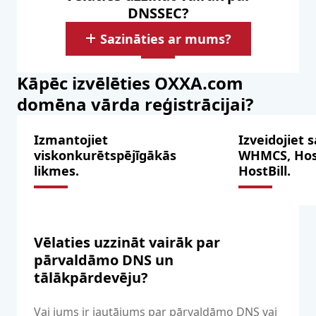
DNSSEC?
Sazināties ar mums?
Kāpēc izvēlēties OXXA.com
domēna vārda reģistrācijai?
Izmantojiet
Izveidojiet s
viskonkurētspējīgākās
WHMCS, Hos
likmes.
HostBill.
Vēlaties uzzināt vairāk par
pārvaldāmo DNS un
tālākpārdevēju?
Vai jums ir jautājums par pārvaldāmo DNS vai