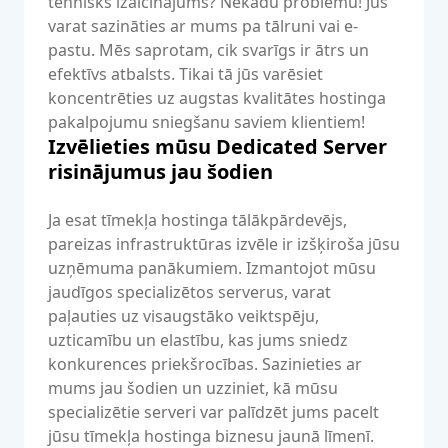
tehnisks izaicinājums? Nekādu problēmu! Jūs
varat sazināties ar mums pa tālruni vai e-
pastu. Mēs saprotam, cik svarīgs ir ātrs un
efektīvs atbalsts. Tikai tā jūs varēsiet
koncentrēties uz augstas kvalitātes hostinga
pakalpojumu sniegšanu saviem klientiem!
Izvēlieties mūsu Dedicated Server
risinājumus jau šodien
Ja esat tīmekļa hostinga tālākpārdevējs,
pareizas infrastruktūras izvēle ir izšķiroša jūsu
uzņēmuma panākumiem. Izmantojot mūsu
jaudīgos specializētos serverus, varat
paļauties uz visaugstāko veiktspēju,
uzticamību un elastību, kas jums sniedz
konkurences priekšrocības. Sazinieties ar
mums jau šodien un uzziniet, kā mūsu
specializētie serveri var palīdzēt jums pacelt
jūsu tīmekļa hostinga biznesu jaunā līmenī.