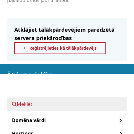
pakalpojumus jaunā līmenī.
Atklājiet tālākpārdevējiem paredzētā
servera priekšrocības
Reģistrējieties kā tālākpārdevējs
Ātri uz priekšu:
Mūsu specializētie serveri
Meklēt
Izdalīto serveru priekšrocības
Konfigurējiet savu īpašo serveri
Domēna vārdi
Darba sākšana!
Hostings