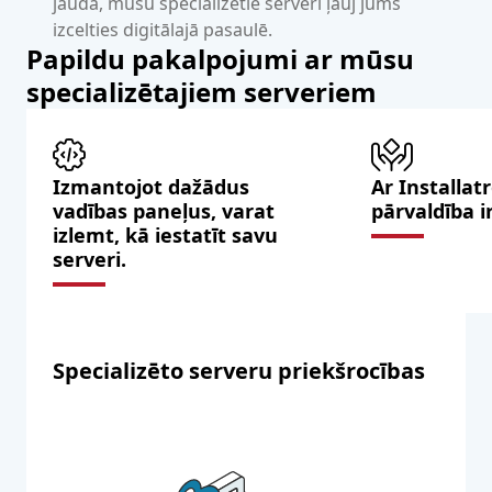
jauda, mūsu specializētie serveri ļauj jums
izcelties digitālajā pasaulē.
Papildu pakalpojumi ar mūsu
specializētajiem serveriem
Izmantojot dažādus
Ar Installat
vadības paneļus, varat
pārvaldība i
izlemt, kā iestatīt savu
serveri.
Specializēto serveru priekšrocības