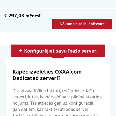
€ 297,03
mēnesī
Nākamais solis: Software
Konfigurējiet savu īpašo serveri
Kāpēc izvēlēties OXXA.com
Dedicated serveri?
Divi vissvarīgākie faktori, izvēloties izdalīto
serveri, ir tas, ka pārvaldība ir pilnībā atkarīga
no jums. Tas attiecas gan uz konfigurāciju,
gan datiem, kas faktiski atrodas serverī.
Turklāt izdalītais serveris nodrošina jums kā