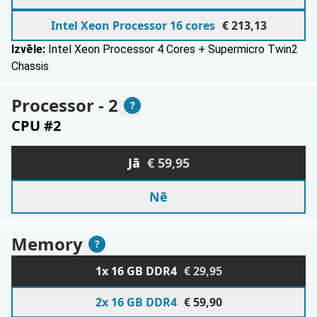
Intel Xeon Processor 16 cores
€ 213,13
Izvēle:
Intel Xeon Processor 4 Cores + Supermicro Twin2
Chassis
Processor - 2
Paskaidrojums
?
CPU #2
Please select from the following sections
Jā
€ 59,95
Nē
Memory
Paskaidrojums
?
Memory
Please select from the following sections
1x 16 GB DDR4
€ 29,95
2x 16 GB DDR4
€ 59,90