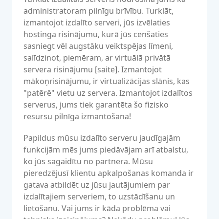
administratoram pilnīgu brīvību. Turklāt,
izmantojot izdalīto serveri, jūs izvēlaties
hostinga risinājumu, kurā jūs cenšaties
sasniegt vēl augstāku veiktspējas līmeni,
salīdzinot, piemēram, ar virtuālā privātā
servera risinājumu [saite]. Izmantojot
mākoņrisinājumu, ir virtualizācijas slānis, kas
"patērē" vietu uz servera. Izmantojot izdalītos
serverus, jums tiek garantēta šo fizisko
resursu pilnīga izmantošana!
Papildus mūsu izdalīto serveru jaudīgajām
funkcijām mēs jums piedāvājam arī atbalstu,
ko jūs sagaidītu no partnera. Mūsu
pieredzējusī klientu apkalpošanas komanda ir
gatava atbildēt uz jūsu jautājumiem par
izdalītajiem serveriem, to uzstādīšanu un
lietošanu. Vai jums ir kāda problēma vai