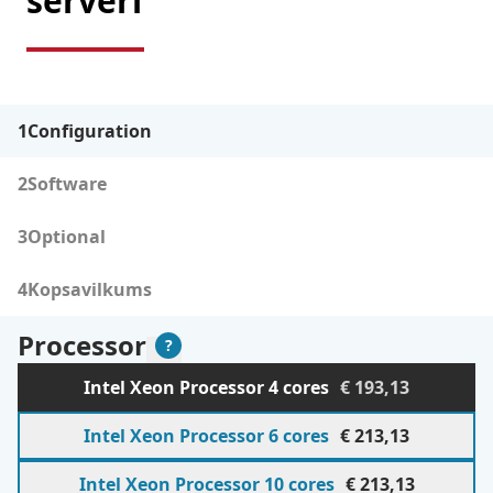
serveri
1
Configuration
2
Software
3
Optional
4
Kopsavilkums
Processor
Paskaidrojums
?
Processor
Please select from the following sections
Intel Xeon Processor 4 cores
€ 193,13
Intel Xeon Processor 6 cores
€ 213,13
Intel Xeon Processor 10 cores
€ 213,13