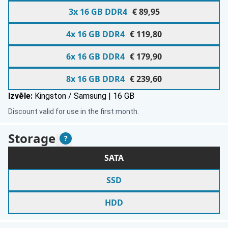
3x 16 GB DDR4
€ 89,95
4x 16 GB DDR4
€ 119,80
6x 16 GB DDR4
€ 179,90
8x 16 GB DDR4
€ 239,60
Izvēle:
Kingston / Samsung | 16 GB
Discount valid for use in the first month.
Storage
Paskaidrojums
?
Storage
Please select from the following sections
SATA
SSD
HDD