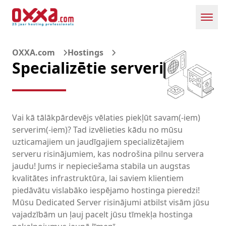
Toggl
OXXA.com
Hostings
Specializētie serveri
Vai kā tālākpārdevējs vēlaties piekļūt savam(-iem)
serverim(-iem)? Tad izvēlieties kādu no mūsu
uzticamajiem un jaudīgajiem specializētajiem
serveru risinājumiem, kas nodrošina pilnu servera
jaudu! Jums ir nepieciešama stabila un augstas
kvalitātes infrastruktūra, lai saviem klientiem
piedāvātu vislabāko iespējamo hostinga pieredzi!
Mūsu Dedicated Server risinājumi atbilst visām jūsu
vajadzībām un ļauj pacelt jūsu tīmekļa hostinga