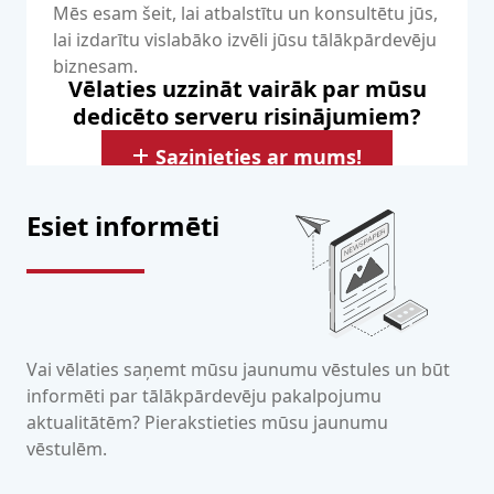
Mēs esam šeit, lai atbalstītu un konsultētu jūs,
lai izdarītu vislabāko izvēli jūsu tālākpārdevēju
biznesam.
Vēlaties uzzināt vairāk par mūsu
dedicēto serveru risinājumiem?
Sazinieties ar mums!
Esiet informēti
Vai vēlaties saņemt mūsu jaunumu vēstules un būt
informēti par tālākpārdevēju pakalpojumu
aktualitātēm? Pierakstieties mūsu jaunumu
vēstulēm.