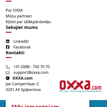
Par OXXA
Mūsu partneri
Kļūsti par tālākpārdevēju
Sekojiet mums
LinkedIn
Facebook
Kontakti
+31 (0)88 - 750 70 70
support@oxxa.com
OXXA.com
Jan Campertlaan 2
3201 AX Spijkenisse
Mēs izmantojam