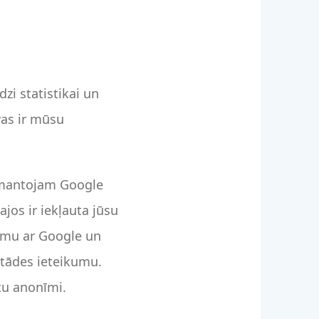
dzi statistikai un
vas ir mūsu
izmantojam Google
ajos ir iekļauta jūsu
umu ar Google un
tādes ieteikumu.
tu anonīmi.