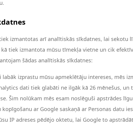
u.
īkdatnes
iek izmantotas arī analītiskās sīkdatnes, lai sekotu lī
 kā tiek izmantota mūsu tīmekļa vietne un cik efektī
ntojam šādas analītiskās sīkdatnes:
ai labāk izprastu mūsu apmeklētāju intereses, mēs 
alytics dati tiek glabāti ne ilgāk kā 26 mēnešus, un t
ese. Šim nolūkam mēs esam noslēguši apstrādes līg
u kopīgošanu ar Google saskaņā ar Personas datu ies
su IP adreses pēdējo oktetu, lai Google to apstrādā