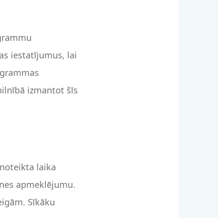
rogrammu
s iestatījumus, lai
programmas
pilnībā izmantot šīs
noteikta laika
etnes apmeklējumu.
beigām. Sīkāku