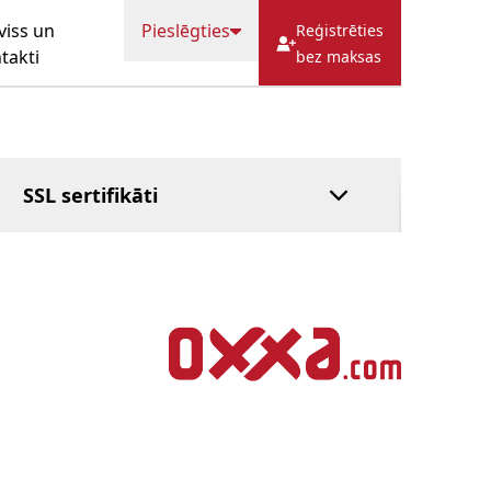
JAUTĀJUMI
Cache
HostFact
viss un
Pieslēgties
Reģistrēties
Pilnvarotā
takti
bez maksas
pakalpojums
Pārvaldīts DNS
Maksāt pēc tam
SSL sertifikāti