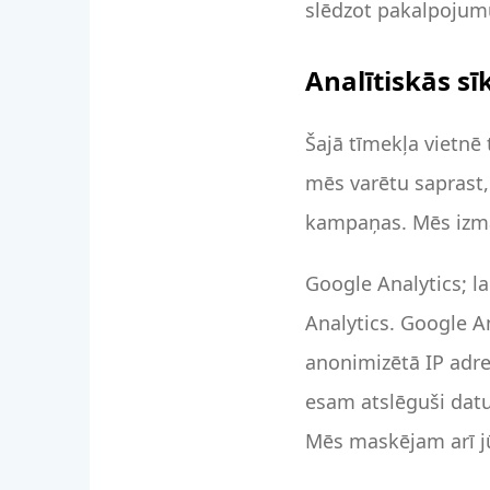
slēdzot pakalpojum
Analītiskās s
Šajā tīmekļa vietnē t
mēs varētu saprast,
kampaņas. Mēs izma
Google Analytics; l
Analytics. Google An
anonimizētā IP adr
esam atslēguši dat
Mēs maskējam arī jū