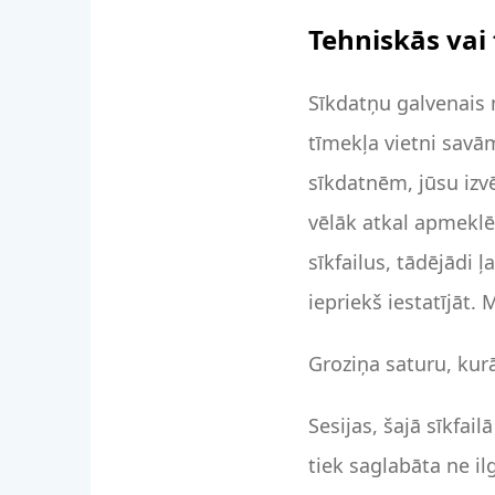
Tehniskās vai
Sīkdatņu galvenais m
tīmekļa vietni savā
sīkdatnēm, jūsu izvē
vēlāk atkal apmeklēs
sīkfailus, tādējādi ļ
iepriekš iestatījāt
Groziņa saturu, kur
Sesijas, šajā sīkfai
tiek saglabāta ne i