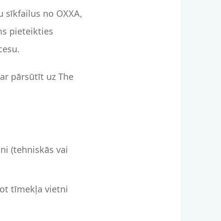
u sīkfailus no OXXA,
s pieteikties
cesu.
var pārsūtīt uz The
ni (tehniskās vai
ot tīmekļa vietni