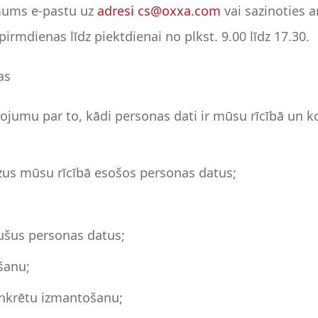
mums e-pastu uz
adresi cs@oxxa.com
vai sazinoties 
irmdienas līdz piektdienai no plkst. 9.00 līdz 17.30.
as
ojumu par to, kādi personas dati ir mūsu rīcībā un k
īzus mūsu rīcībā esošos personas datus;
ušus personas datus;
šanu;
onkrētu izmantošanu;