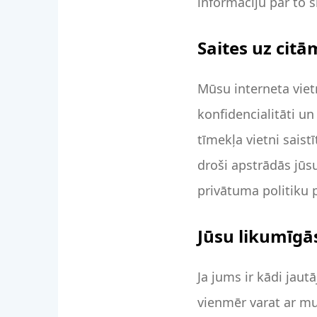
informāciju par to
Saites uz cit
Mūsu interneta viet
konfidencialitāti u
tīmekļa vietni saist
droši apstrādās jūs
privātuma politiku 
Jūsu likumīgās
Ja jums ir kādi jaut
vienmēr varat ar mu