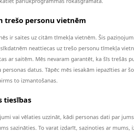
 skatiet pārlūkprogrammas rokasgrāmatā.
ām trešo personu vietnēm
nēs ir saites uz citām tīmekļa vietnēm. Šis paziņojum
n sīkdatnēm neattiecas uz trešo personu tīmekļa vie
ītas ar saitēm. Mēs nevaram garantēt, ka šīs trešās p
u personas datus. Tāpēc mēs iesakām iepazīties ar šo
pirms to izmantošanas.
 tiesības
ājumi vai vēlaties uzzināt, kādi personas dati par jums
ms sazināties. To varat izdarīt, sazinoties ar mums, 