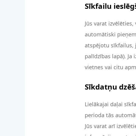
Sīkfailu iesl
Jūs varat izvēlēties
automātiski pieņem 
atspējotu sīkfailus
palīdzības lapā). Ja
vietnes vai citu apm
Sīkdatņu dzē
Lielākajai daļai sīk
perioda tās automāt
Jūs varat arī izvēl