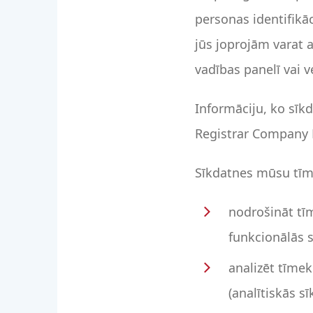
personas identifikā
jūs joprojām varat 
vadības panelī vai 
Informāciju, ko sīkd
Registrar Company B
Sīkdatnes mūsu tīme
nodrošināt tīm
funkcionālās 
analizēt tīmek
(analītiskās sī