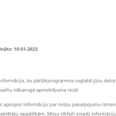
ināts: 10-01-2023
a informācija, ko pārlūkprogramma saglabā jūsu dato
atpazītu nākamajā apmeklējuma reizē.
s apkopot informāciju par mūsu pakalpojumu izman
klētāju vajadzībām. Mūsu sīkfaili sniedz informāciju,