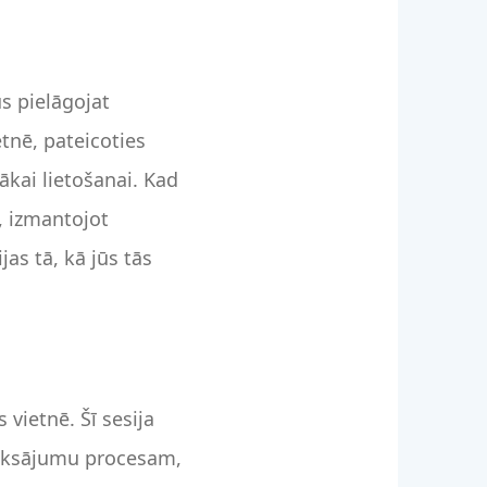
ūs pielāgojat
tnē, pateicoties
ākai lietošanai. Kad
, izmantojot
jas tā, kā jūs tās
 vietnē. Šī sesija
maksājumu procesam,