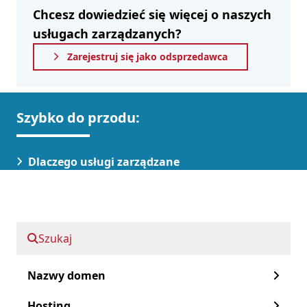
Chcesz dowiedzieć się więcej o naszych
usługach zarządzanych?
Zarejestruj się jako odsprzedawca
Szybko do przodu:
Dlaczego usługi zarządzane
Usługi zarządzane od OXXA.com
Outsourcing zarządzania IT
Szukaj
FAQ
Nazwy domen
Dlaczego potrzebujesz usług
zarządzanych?
Hosting