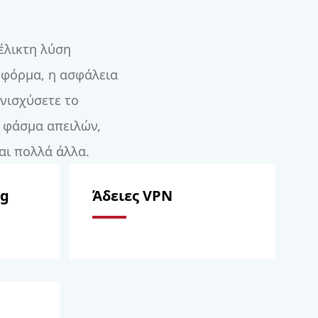
υέλικτη λύση
τφόρμα, η ασφάλεια
ενισχύσετε το
ύ φάσμα απειλών,
αι πολλά άλλα.
ng
Άδειες VPN