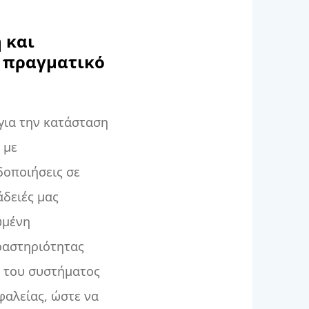
 και
ε πραγματικό
για την κατάσταση
 με
δοποιήσεις σε
άδειές μας
ωμένη
ραστηριότητας
ς του συστήματος
φαλείας, ώστε να