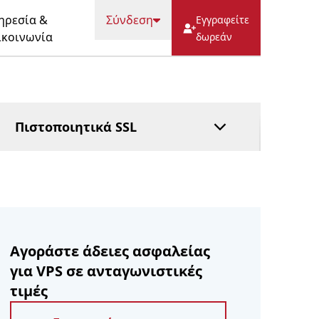
ΕΡΩΤΉΣΕΙΣ
HostFact
ηρεσία &
Σύνδεση
Εγγραφείτε
Υπηρεσία
ικοινωνία
δωρεάν
εμπιστευματοδόχου
Διαχειριζόμενο DNS
Πληρώστε μετά
Πιστοποιητικά SSL
Αγοράστε άδειες ασφαλείας
για VPS σε ανταγωνιστικές
τιμές