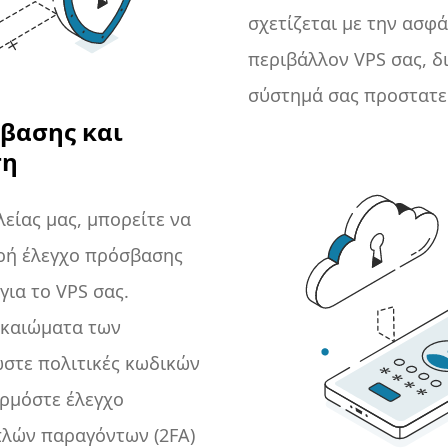
σχετίζεται με την ασφά
περιβάλλον VPS σας, δ
σύστημά σας προστατε
βασης και
τελευταίες απειλές.
ση
λείας μας, μπορείτε να
ρή έλεγχο πρόσβασης
για το VPS σας.
δικαιώματα των
στε πολιτικές κωδικών
ρμόστε έλεγχο
λών παραγόντων (2FA)