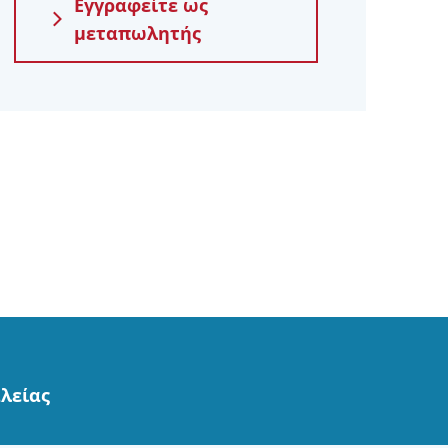
Εγγραφείτε ως
μεταπωλητής
αλείας