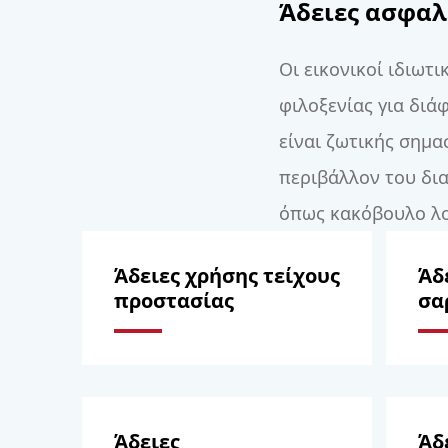
Άδειες ασφαλ
Οι εικονικοί ιδιωτ
φιλοξενίας για διά
είναι ζωτικής σημασ
περιβάλλον του δια
όπως κακόβουλο λογ
Άδειες χρήσης τείχους
Άδ
προστασίας
σα
Άδειες
Άδ