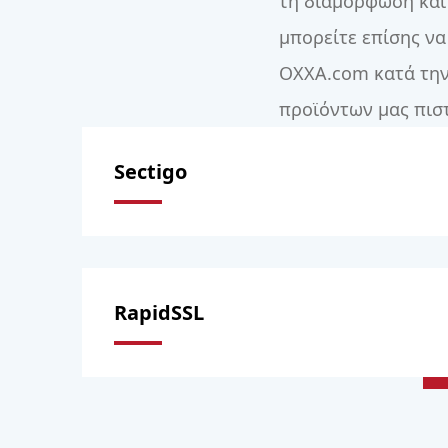
τη διαμόρφωση και
μπορείτε επίσης να
OXXA.com κατά την
προϊόντων μας πισ
Sectigo
RapidSSL