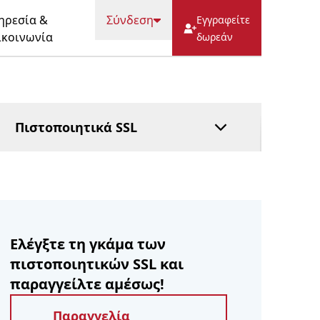
HostFact
ηρεσία &
Σύνδεση
Εγγραφείτε
Υπηρεσία
ικοινωνία
δωρεάν
εμπιστευματοδόχου
Διαχειριζόμενο DNS
Πληρώστε μετά
Πιστοποιητικά SSL
Ελέγξτε τη γκάμα των
πιστοποιητικών SSL και
παραγγείλτε αμέσως!
Παραγγελία