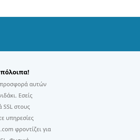
υπόλοιπα!
η προσφορά αυτών
ιδάκι. Εσείς
ά SSL στους
τε υπηρεσίες
.com φροντίζει για