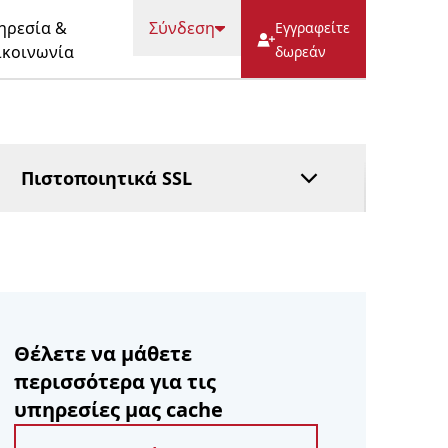
ΕΡΩΤΉΣΕΙΣ
HostFact
ηρεσία &
Σύνδεση
Εγγραφείτε
Υπηρεσία
ικοινωνία
δωρεάν
εμπιστευματοδόχου
Διαχειριζόμενο DNS
Πληρώστε μετά
Πιστοποιητικά SSL
Θέλετε να μάθετε
περισσότερα για τις
υπηρεσίες μας cache