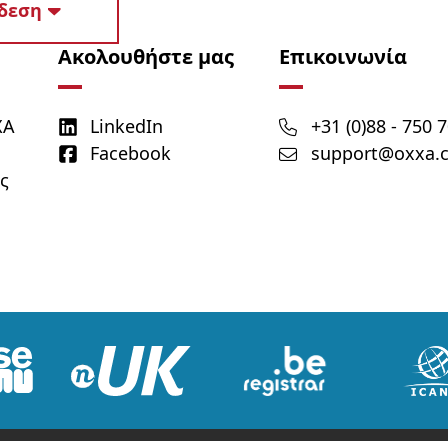
δεση
Ακολουθήστε μας
Επικοινωνία
XA
LinkedIn
+31 (0)88 - 750 
Facebook
support@oxxa.
ς