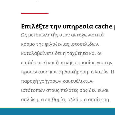
Επιλέξτε την υπηρεσία cache
Ως μεταπωλητής στον ανταγωνιστικό
Σε αυτό το σημείο μπαίνουν στο παιχνίδι
κόσμο της φιλοξενίας ιστοσελίδων,
οι υπηρεσίες κρυφής μνήμης. Στην
καταλαβαίνετε ότι η ταχύτητα και οι
OXXA.com, κατανοούμε τη σημασία της
επιδόσεις είναι ζωτικής σημασίας για την
προσωρινής αποθήκευσης και
προσέλκυση και τη διατήρηση πελατών. Η
προσφέρουμε προηγμένες λύσεις για τη
παροχή γρήγορων και ευέλικτων
βελτίωση της ταχύτητας και της
ιστότοπων στους πελάτες σας δεν είναι
απόδοσης της φιλοξενίας ιστοσελίδων
απλώς μια επιθυμία, αλλά μια απαίτηση.