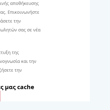
ρινής αποθήκευσης
σας. Επικοινωνήστε
άσετε την
πωλητών σας σε νέα
πτυξη της
χνογνωσία και την
ξήσετε την
ς μας cache