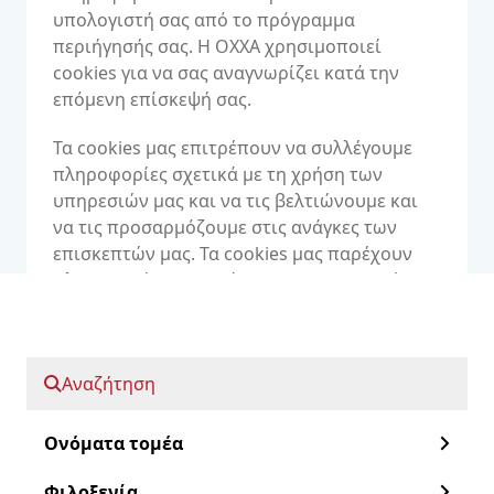
υπολογιστή σας από το πρόγραμμα
περιήγησής σας. Η OXXA χρησιμοποιεί
cookies για να σας αναγνωρίζει κατά την
επόμενη επίσκεψή σας.
Τα cookies μας επιτρέπουν να συλλέγουμε
πληροφορίες σχετικά με τη χρήση των
υπηρεσιών μας και να τις βελτιώνουμε και
να τις προσαρμόζουμε στις ανάγκες των
επισκεπτών μας. Τα cookies μας παρέχουν
πληροφορίες σχετικά με την προσωπική
ταυτοποίηση. Εάν ρυθμίσετε το πρόγραμμα
περιήγησής σας να μην λαμβάνει cookies από
την OXXA, μπορείτε να εξακολουθείτε να
Αναζήτηση
επισκέπτεστε τις σελίδες του ιστότοπου,
αλλά τότε δεν είναι δυνατή η είσοδος στον
πίνακα ελέγχου ή η υποβολή νέων
Ονόματα τομέα
παραγγελιών μέσω της διαδικασίας
Φιλοξενία
παραγγελίας.