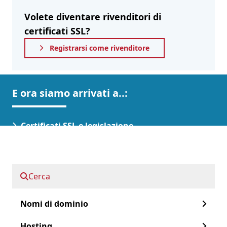
Volete diventare rivenditori di
certificati SSL?
Registrarsi come rivenditore
E ora siamo arrivati a..:
Certificati SSL e legislazione
FAQ
Certificato SSL e legislazione
Cerca
Sono pochi i siti web che non inviano dati
Nomi di dominio
personali. Poiché non solo gli acquisti online o
le transazioni bancarie comportano la
Hosting