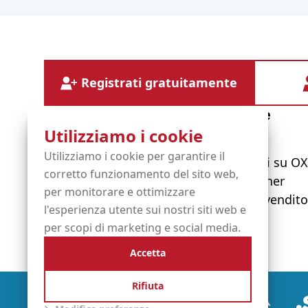
Registrati gratuitamente
Diensten
Informatie
Utilizziamo i cookie
Utilizziamo i cookie per garantire il
Nomi di dominio
Informazioni su O
corretto funzionamento del sito web,
Servizi gestiti
I nostri partner
per monitorare e ottimizzare
Hosting
Diventare rivendito
l'esperienza utente sui nostri siti web e
Certificati SSL
per scopi di marketing e social media.
Accetta
Rifiuta
Partners