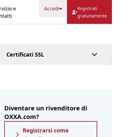
FAQ
Cache
Bolletta
rvizio e
Accedi
Registrati
HostFact
ntatti
gratuitamente
Servizio fiduciario
DNS gestito
Pagare dopo
Certificati SSL
Diventare un rivenditore di
OXXA.com?
Registrarsi come