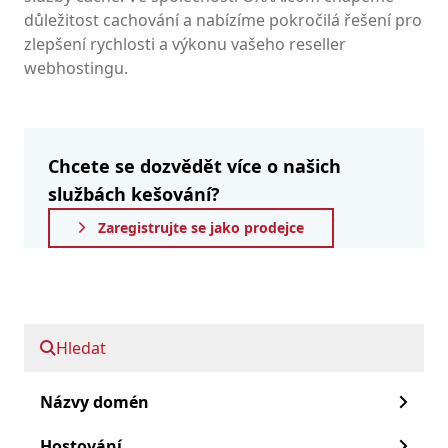
důležitost cachování a nabízíme pokročilá řešení pro
zlepšení rychlosti a výkonu vašeho reseller
webhostingu.
Chcete se dozvědět více o našich
službách kešování?
Zaregistrujte se jako prodejce
Rychle přejděte do doby, kdy:
Hledat
Služba mezipaměti
Názvy domén
Začínáme!
Hostování