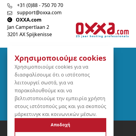
+31 (0)88 - 750 70 70
support@oxxa.com
OXXA.com
Jan Campertlaan 2
3201 AX Spijkenisse
Χρησιμοποιούμε cookies
Partners
Χρησιμοποιούμε cookies για να
διασφαλίσουμε ότι ο ιστότοπος
λειτουργεί σωστά, για να
παρακολουθούμε και να
βελτιστοποιούμε την εμπειρία χρήστη
στους ιστότοπούς μας και για σκοπούς
μάρκετινγκ και κοινωνικών μέσων.
Αποδοχή
Όροι και Προϋποθέσεις