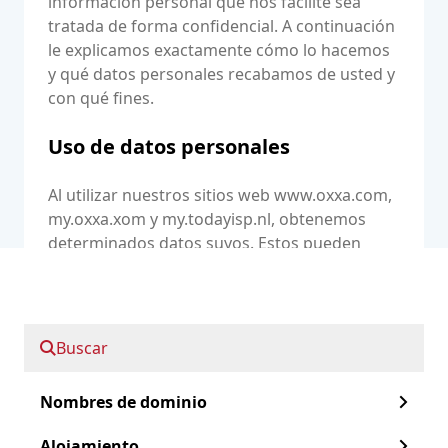
información personal que nos facilite sea
tratada de forma confidencial. A continuación
le explicamos exactamente cómo lo hacemos
y qué datos personales recabamos de usted y
con qué fines.
Uso de datos personales
Al utilizar nuestros sitios web www.oxxa.com,
my.oxxa.xom y my.todayisp.nl, obtenemos
determinados datos suyos. Estos pueden
incluir datos personales. Sólo almacenaremos
y utilizaremos los datos personales que nos
facilite directamente, en el contexto del
servicio que haya solicitado (por ejemplo, a
Buscar
través del formulario de contacto o para la
creación de una cuenta), o que, cuando se
Nombres de dominio
faciliten, quede claro que nos serán
proporcionados para su procesamiento. No
Alojamiento