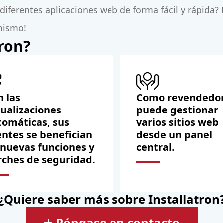
r diferentes aplicaciones web de forma fácil y rápida
mismo!
tron?
n las
Como revendedor
tualizaciones
puede gestionar
tomáticas, sus
varios sitios web
entes se benefician
desde un panel
 nuevas funciones y
central.
rches de seguridad.
¿Quiere saber más sobre Installatron
Póngase en contacto