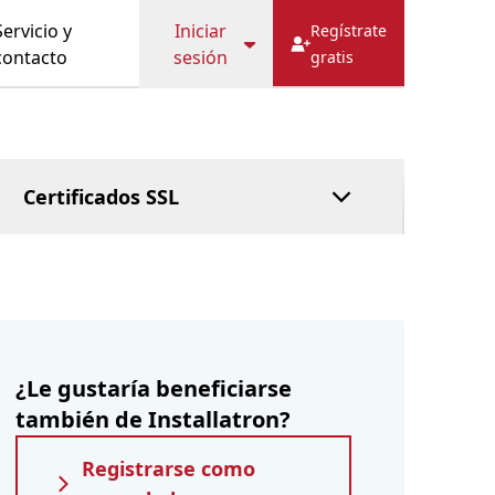
FRECUENTES
Caché
Hostbill
Servicio y
Iniciar
Regístrate
HostFact
contacto
sesión
gratis
Servicio fiduciario
DNS gestionado
Paga después
Certificados SSL
¿Le gustaría beneficiarse
también de Installatron?
Registrarse como