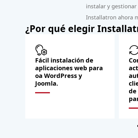
instalar y gestiona
Installatron ahora 
¿Por qué elegir Installa
Fácil instalación de
Co
aplicaciones web para
ac
oa WordPress y
au
Joomla.
cli
de
pa