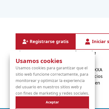
Registrarse gratis
Iniciar 
Diensten
Informatie
Usamos cookies
Usamos cookies para garantizar que el
Nombres de dominio
Acerca de OXXA
sitio web funcione correctamente, para
Servicios gestionados
Nuestros socios
monitorear y optimizar la experiencia
Alojamiento
Conviértase en
del usuario en nuestros sitios web y
Certificados SSL
distribuidor
con fines de marketing y redes sociales.
Aceptar