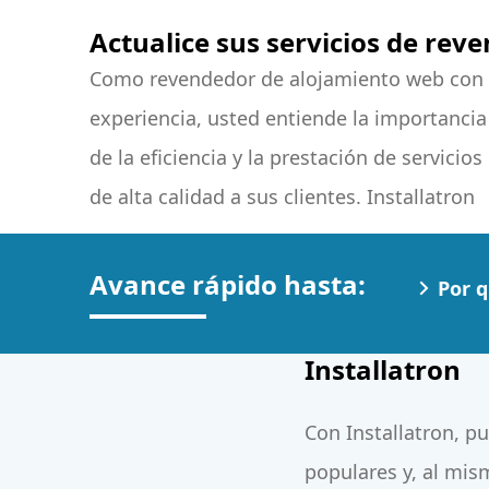
Actualice sus servicios de re
Como revendedor de alojamiento web con
es el complemento perfecto para sus
experiencia, usted entiende la importancia
servicios de revendedor, permitiéndole
de la eficiencia y la prestación de servicios
llevar sus actividades de alojamiento web
de alta calidad a sus clientes. Installatron
Avance rápido hasta:
Por q
Installatron
Con Installatron, pu
populares y, al mis