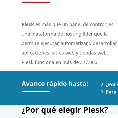
Plesk
es más que un panel de control; es
servidores, automatiza más de 11 millones
una plataforma de hosting líder que le
de sitios web y 19 millones de buzones de
permite ejecutar, automatizar y desarrollar
correo. El panel de control está disponible
aplicaciones, sitios web y tiendas web.
Plesk funciona en más de 377.000
Avance rápido hasta:
¿Por 
Para
¿Por qué elegir Plesk?