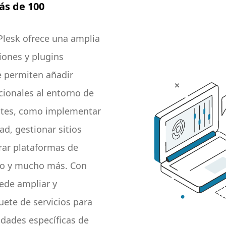
ás de 100
mejorando su eficiencia
 Plesk ofrece una amplia
iones y plugins
le permiten añadir
cionales al entorno de
entes, como implementar
d, gestionar sitios
rar plataformas de
co y mucho más. Con
uede ampliar y
uete de servicios para
idades específicas de