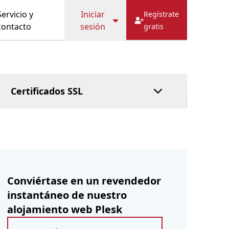
FRECUENTES
Caché
Hostbill
Servicio y
Iniciar
Regístrate
HostFact
contacto
sesión
gratis
Servicio fiduciario
DNS gestionado
Paga después
Certificados SSL
Conviértase en un revendedor
instantáneo de nuestro
alojamiento web Plesk