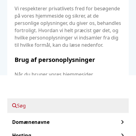
Vi respekterer privatlivets fred for besøgende
på vores hjemmeside og sikrer, at de
personlige oplysninger, du giver os, behandles
fortroligt. Hvordan vi helt præcist gør det, og
hvilke personoplysninger vi indsamler fra dig
til hvilke formål, kan du læse nedenfor.
Brug af personoplysninger
Når du bruger vores hjemmesider
www.oxxa.com, my.oxxa.xom og
my.todayisp.nl, indhenter vi visse data fra dig.
Dette kan omfatte personoplysninger. Vi
gemmer og bruger kun personoplysninger,
Søg
som du har givet os direkte i forbindelse med
den tjeneste, du har anmodet om (f.eks. via
Domænenavne
kontaktformularen eller til oprettelse af en
konto), eller som, når de gives, tydeligt viser,
Hosting