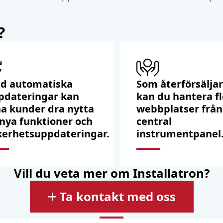
?
d automatiska
Som återförsälja
pdateringar kan
kan du hantera f
na kunder dra nytta
webbplatser från
 nya funktioner och
central
kerhetsuppdateringar.
instrumentpanel
Vill du veta mer om Installatron?
Ta kontakt med oss