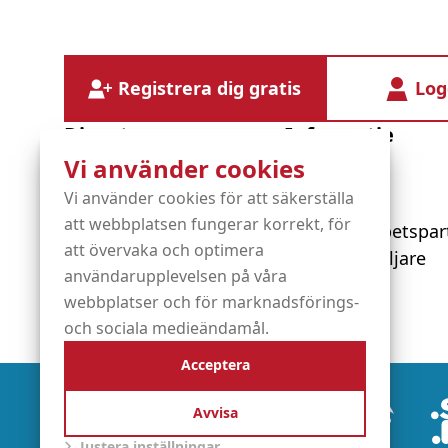
Registrera dig gratis
Log
Diensten
Informatie
Vi använder cookies
Vi använder cookies för att säkerställa
Domännamn
Om OXXA
att webbplatsen fungerar korrekt, för
Operatörstjänster
Våra samarbetspar
att övervaka och optimera
Hosting
Bli återförsäljare
användarupplevelsen på våra
SSL-certifikat
webbplatser och för marknadsförings-
och sociala medieändamål.
Acceptera
Partners
Avvisa
Justera inställningar