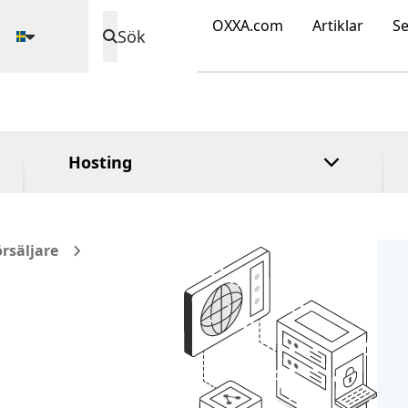
Låsning av
domän
cPanel
register
OXXA.com
Artiklar
Se
Utökad validering
Sök
Plesk
Validering av
organisation
Hosting
rsäljare