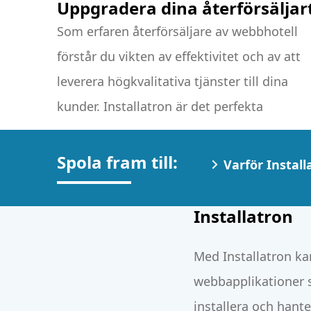
Uppgradera dina återförsäljar
Som erfaren återförsäljare av webbhotell
komplementet till dina
förstår du vikten av effektivitet och av att
återförsäljartjänster, så att du kan ta din
leverera högkvalitativa tjänster till dina
webbhotellverksamhet till en (ännu) högre
kunder. Installatron är det perfekta
Spola fram till:
Varför Install
Installatron
Med Installatron ka
webbapplikationer s
installera och hant