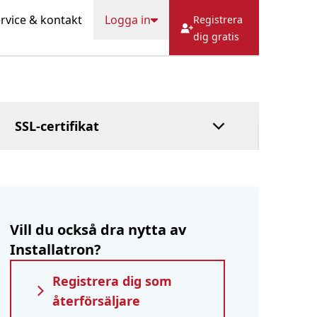
HostFact
rvice & kontakt
Logga in
Registrera
Förvaltarservice
dig gratis
Hanterad DNS
Betala i efterhand
SSL-certifikat
Vill du också dra nytta av
Installatron?
Registrera dig som
återförsäljare