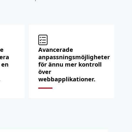
re
Avancerade
lera
anpassningsmöjligheter
 en
för ännu mer kontroll
över
.
webbapplikationer.