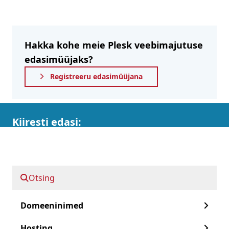
Hakka kohe meie Plesk veebimajutuse
edasimüüjaks?
Registreeru edasimüüjana
Kiiresti edasi:
Miks Plesk?
Eelised Plesk
Otsing
Meie Plesk hostingupaketid
Domeeninimed
Alustamine!
Hosting