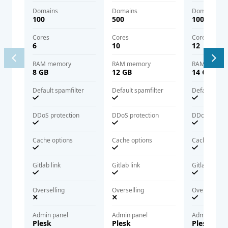
domains
domains
domains
100
500
1000
cores
cores
cores
6
10
12
RAM memory
RAM memory
RAM memor
8 GB
12 GB
14 GB
Default spamfilter
Default spamfilter
Default spam
DDoS protection
DDoS protection
DDoS protec
Cache options
Cache options
Cache optio
Gitlab link
Gitlab link
Gitlab link
Overselling
Overselling
Overselling
Admin panel
Admin panel
Admin panel
Plesk
Plesk
Plesk