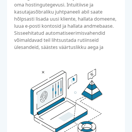
oma hostingutegevusi. Intuitiivse ja
kasutajasõbraliku juhtpaneeli abil saate
hõlpsasti lisada uusi kliente, hallata domeene,
luua e-posti kontosid ja hallata andmebaase.
Sisseehitatud automatiseerimisvahendid
võimaldavad teil lihtsustada rutiinseid
ülesandeid, säästes väärtuslikku aega ja
parandades teie tõhusust.