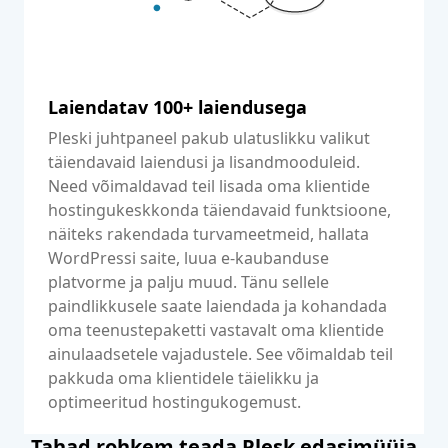
Laiendatav 100+ laiendusega
Pleski juhtpaneel pakub ulatuslikku valikut
täiendavaid laiendusi ja lisandmooduleid.
Need võimaldavad teil lisada oma klientide
hostingukeskkonda täiendavaid funktsioone,
näiteks rakendada turvameetmeid, hallata
WordPressi saite, luua e-kaubanduse
platvorme ja palju muud. Tänu sellele
paindlikkusele saate laiendada ja kohandada
oma teenustepaketti vastavalt oma klientide
ainulaadsetele vajadustele. See võimaldab teil
pakkuda oma klientidele täielikku ja
optimeeritud hostingukogemust.
Tahad rohkem teada Plesk edasimüüja