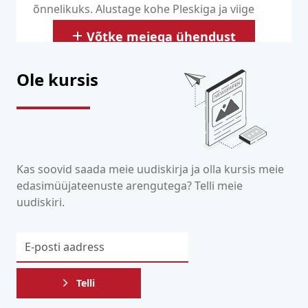
õnnelikuks. Alustage kohe Pleskiga ja viige
oma veebimajutus järgmisele tasemele!
Võtke meiega ühendust
Ole kursis
Kas soovid saada meie uudiskirja ja olla kursis meie
edasimüüjateenuste arengutega? Telli meie
uudiskiri.
Telli