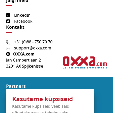
Jälgi meid
LinkedIn
Facebook
Kontakt
+31 (0)88 - 750 70 70
support@oxxa.com
OXXA.com
Jan Campertlaan 2
3201 AX Spijkenisse
Partners
Kasutame küpsiseid
Kasutame küpsiseid veebisaidi
nõuetekohaseks toimimiseks,