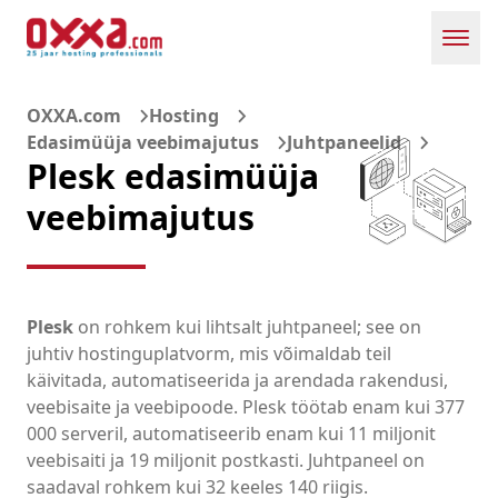
Toggl
OXXA.com
Hosting
Edasimüüja veebimajutus
Juhtpaneelid
Plesk edasimüüja
veebimajutus
Plesk
on rohkem kui lihtsalt juhtpaneel; see on
juhtiv hostinguplatvorm, mis võimaldab teil
käivitada, automatiseerida ja arendada rakendusi,
veebisaite ja veebipoode. Plesk töötab enam kui 377
000 serveril, automatiseerib enam kui 11 miljonit
veebisaiti ja 19 miljonit postkasti. Juhtpaneel on
saadaval rohkem kui 32 keeles 140 riigis.