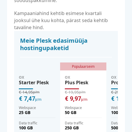
sooduspakkumine.
Kampaaniahind kehtib esimese kvartali
jooksul ühe kuu kohta, pärast seda kehtib
tavaline hind.
Meie Plesk edasimüüja
hostingupaketid
Populaarseim
OX
OX
OX
Starter Plesk
Plus Plesk
Pro Ples
€ 14,95
€ 19,95
€ 29,95
p/m
p/m
p/m
€ 7,47
€ 9,97
€ 14,97
p/m
p/m
Webspace
Webspace
Webspace
25 GB
50 GB
100 GB
Data traffic
Data traffic
Data traffic
100 GB
250 GB
500 GB