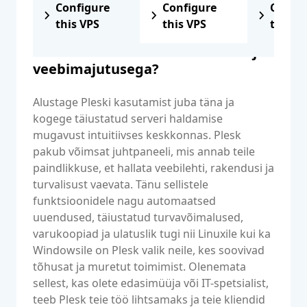
Configure
Configure
Config
this VPS
this VPS
this V
Kuidas alustada Plesk edasimüüja
veebimajutusega?
Alustage Pleski kasutamist juba täna ja
kogege täiustatud serveri haldamise
mugavust intuitiivses keskkonnas. Plesk
pakub võimsat juhtpaneeli, mis annab teile
paindlikkuse, et hallata veebilehti, rakendusi ja
turvalisust vaevata. Tänu sellistele
funktsioonidele nagu automaatsed
uuendused, täiustatud turvavõimalused,
varukoopiad ja ulatuslik tugi nii Linuxile kui ka
Windowsile on Plesk valik neile, kes soovivad
tõhusat ja muretut toimimist. Olenemata
sellest, kas olete edasimüüja või IT-spetsialist,
teeb Plesk teie töö lihtsamaks ja teie kliendid