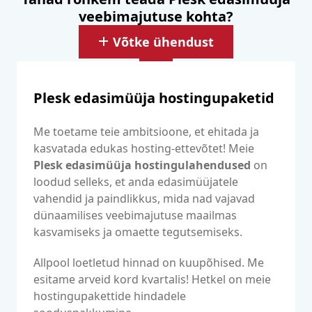
veebimajutuse kohta?
Võtke ühendust
Plesk edasimüüja hostingupaketid
Me toetame teie ambitsioone, et ehitada ja
kasvatada edukas hosting-ettevõtet! Meie
Plesk edasimüüja hostingulahendused
on
loodud selleks, et anda edasimüüjatele
vahendid ja paindlikkus, mida nad vajavad
dünaamilises veebimajutuse maailmas
kasvamiseks ja omaette tegutsemiseks.
Allpool loetletud hinnad on kuupõhised. Me
esitame arveid kord kvartalis! Hetkel on meie
hostingupakettide hindadele