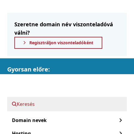
Szeretne domain név viszonteladóvá
válni?
Regisztráljon viszonteladóként
Gyorsan előre:
Az API jellemzői
Egyenesen a munkába
Keresés
API dokumentáció
Domain nevek
Domain viszonteladóvá válni?
Hosting