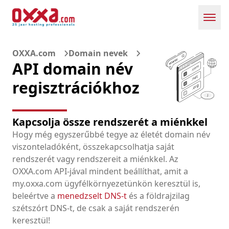
Toggl
OXXA.com
Domain nevek
API domain név
regisztrációkhoz
Kapcsolja össze rendszerét a miénkkel
Hogy még egyszerűbbé tegye az életét domain név
viszonteladóként, összekapcsolhatja saját
rendszerét vagy rendszereit a miénkkel. Az
OXXA.com API-jával mindent beállíthat, amit a
my.oxxa.com ügyfélkörnyezetünkön keresztül is,
beleértve a
menedzselt DNS-t
és a földrajzilag
szétszórt DNS-t, de csak a saját rendszerén
keresztül!