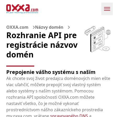
Toggl
OXXA.com
Názvy domén
Rozhranie API pre
registrácie názvov
domén
Prepojenie vášho systému s naším
Ak chcete svoj život predajcu doménových mien ešte
viac uľahčiť, môžete prepojiť svoj vlastný systém
alebo systémy s naším systémom. Pomocou
rozhrania API spoločnosti OXXA.com môžete
nastaviť všetko, čo je možné vykonať
prostredníctvom nášho zákazníckeho prostredia
my.oxxa.com, vrátane
spravovaného DNS
a