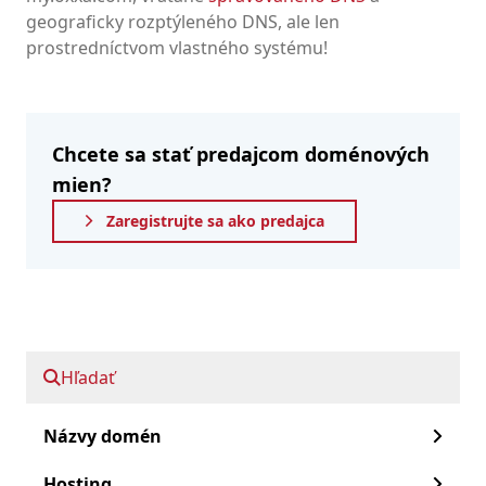
geograficky rozptýleného DNS, ale len
prostredníctvom vlastného systému!
Chcete sa stať predajcom doménových
mien?
Zaregistrujte sa ako predajca
Rýchly posun vpred:
Hľadať
Funkcie rozhrania API
Priamo do práce
Názvy domén
Dokumentácia API
Hosting