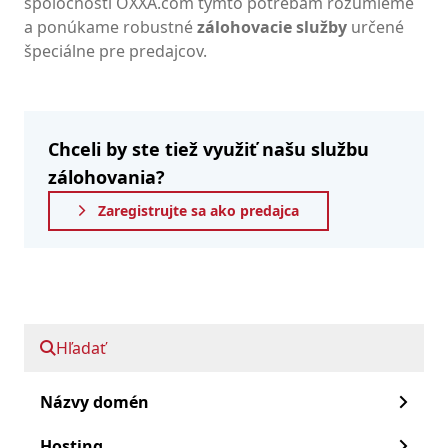
spoločnosti OXXA.com týmto potrebám rozumieme
a ponúkame robustné
zálohovacie služby
určené
špeciálne pre predajcov.
Chceli by ste tiež využiť našu službu
zálohovania?
Zaregistrujte sa ako predajca
Rýchly posun vpred:
Hľadať
Záložné služby
Názvy domén
Začíname!
Hosting