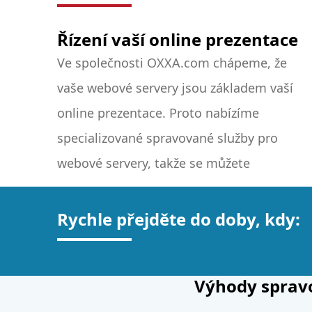
Řízení vaší online prezentace
Ve společnosti OXXA.com chápeme, že
soustředit na růst, zatímco my
vaše webové servery jsou základem vaší
zdokonalíme technické aspekty. Zjistěte,
online prezentace. Proto nabízíme
jak naše specializovaná podpora a
specializované spravované služby pro
pokročilé technologie posunou správu
webové servery, takže se můžete
Rychle přejděte do doby, kdy:
Výhody sprav