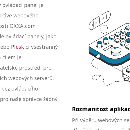
ý ovládací panel je
správě webového
nosti OXXA.com
é ovládací panely, jako
ebo
Plesk
či všestranný
 cílem je
telské prostředí pro
šich webových serverů.
 bez ovládacího
 pro naše správce žádný
Rozmanitost aplikac
Při výběru webových ser