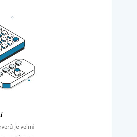
í
verů je velmi