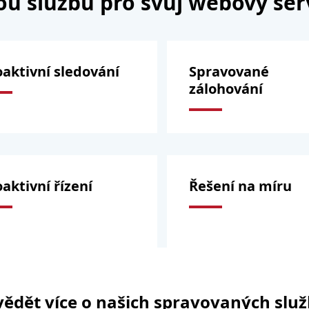
nou službu pro svůj webový se
oaktivní sledování
Spravované
zálohování
aktivní řízení
Řešení na míru
vědět více o našich spravovaných slu