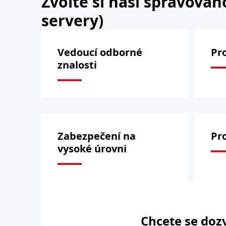
Zvolte si naši spravova
servery)
Vedoucí odborné
Pr
znalosti
Zabezpečení na
Pro
vysoké úrovni
Chcete se doz