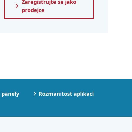
Zaregistrujte se jako
prodejce
 panely
Rozmanitost aplikací