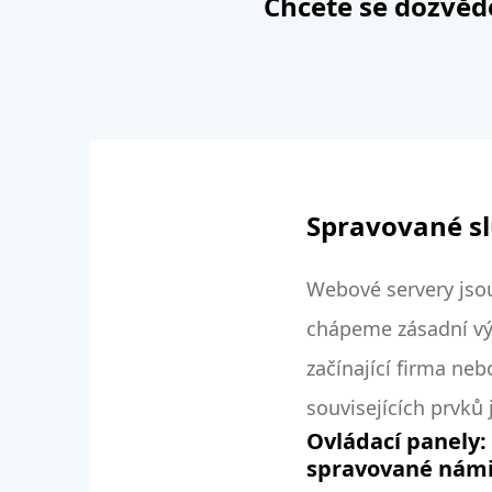
Chcete se dozvěd
Spravované s
Webové servery jso
chápeme zásadní vý
začínající firma ne
souvisejících prvků
Ovládací panely:
spravované nám