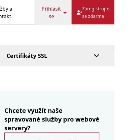
DOTAZY
Cache
HostFact
žby a
Přihlásit
Zaregistrujte
Služba správce
ntakt
se
se zdarma
Spravovaný
systém DNS
Zaplatit později
Certifikáty SSL
Chcete využít naše
spravované služby pro webové
servery?