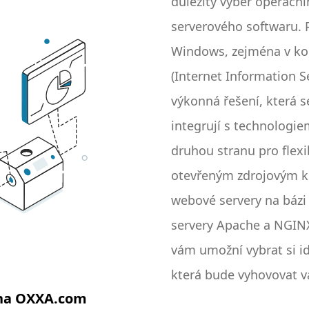
důležitý výběr operačn
serverového softwaru. 
Windows, zejména v kom
(Internet Information S
výkonná řešení, která 
integrují s technologie
druhou stranu pro flexib
otevřeným zdrojovým 
webové servery na báz
servery Apache a NGINX
vám umožní vybrat si id
která bude vyhovovat v
 na OXXA.com
potřebám a požadavků