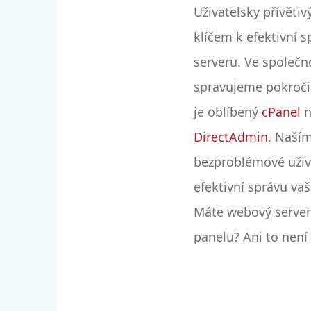
Uživatelsky přívětiv
klíčem k efektivní 
serveru. Ve společ
spravujeme pokročil
je oblíbený
cPanel
n
DirectAdmin
. Naším
bezproblémové uživa
efektivní správu va
Máte webový server
panelu? Ani to není
problém!