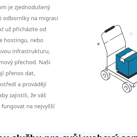
om je zjednodušený
i odborníky na migraci
ť už přicházíte od
e hostingu, nebo
vou infrastrukturu,
émový přechod. Naši
jí přenos dat,
středí a provádějí
by zajistili, že váš
 fungovat na nejvyšší