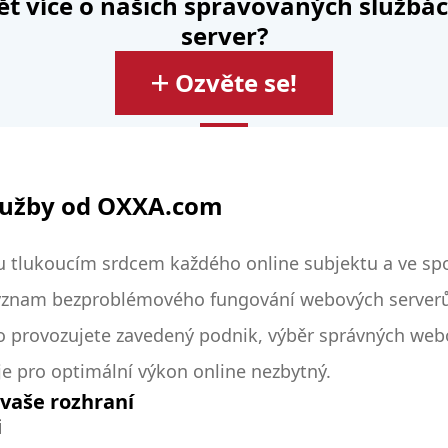
ět více o našich spravovaných službá
server?
Ozvěte se!
lužby od OXXA.com
u tlukoucím srdcem každého online subjektu a ve s
znam bezproblémového fungování webových serverů.
bo provozujete zavedený podnik, výběr správných web
 je pro optimální výkon online nezbytný.
 vaše rozhraní
i