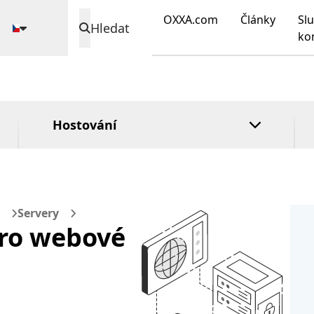
Zámek registru
domény
DirectAdmin
OXXA.com
Články
Slu
n
Hledat
Rozšířená
cPanel
ko
validace
Plesk
Ověření
organizace
Hostování
Servery
pro webové