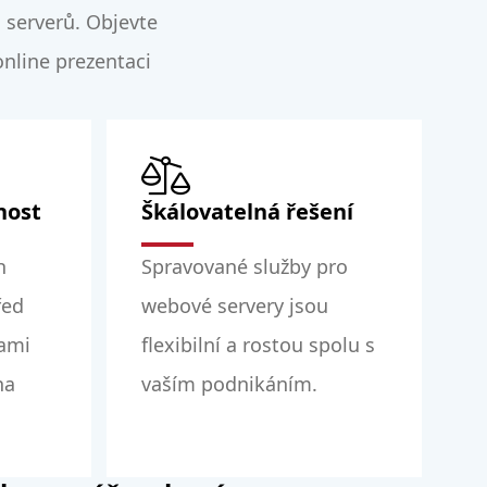
serverů. Objevte
nline prezentaci
nost
Škálovatelná řešení
h
Spravované služby pro
řed
webové servery jsou
bami
flexibilní a rostou spolu s
na
vaším podnikáním.