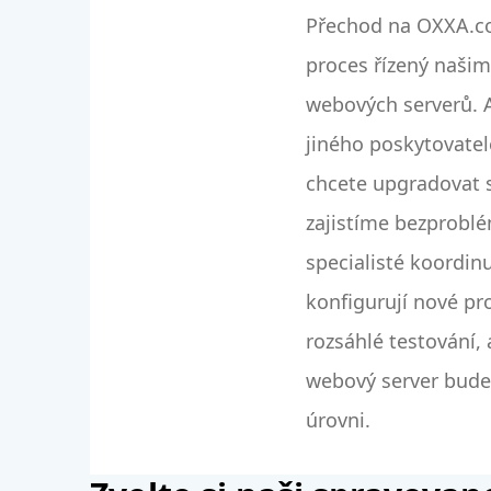
Přechod na OXXA.c
proces řízený našim
webových serverů. A
jiného poskytovatel
chcete upgradovat s
zajistíme bezprobl
specialisté koordinu
konfigurují nové pro
rozsáhlé testování, a
webový server bude
úrovni.