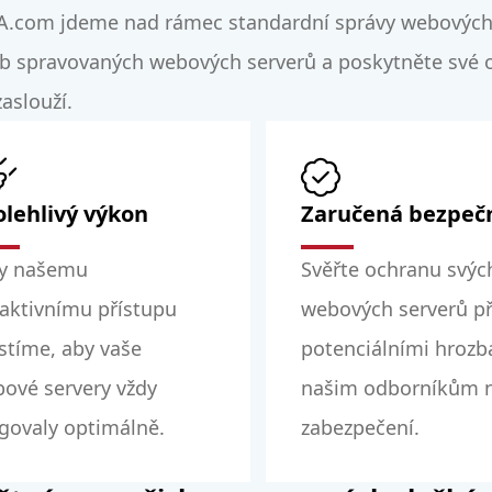
A.com jdeme nad rámec standardní správy webových 
b spravovaných webových serverů a poskytněte své o
aslouží.
olehlivý výkon
Zaručená bezpeč
y našemu
Svěřte ochranu svýc
aktivnímu přístupu
webových serverů p
istíme, aby vaše
potenciálními hroz
ové servery vždy
našim odborníkům 
govaly optimálně.
zabezpečení.