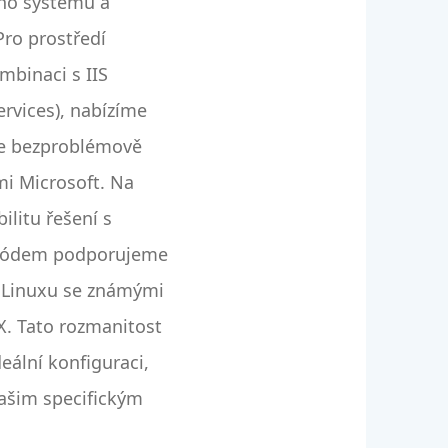
ího systému a
Pro prostředí
binaci s IIS
ervices), nabízíme
se bezproblémově
mi Microsoft. Na
ilitu řešení s
kódem podporujeme
i Linuxu se známými
. Tato rozmanitost
eální konfiguraci,
ašim specifickým
m.