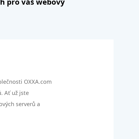
ch pro váš webový
polečnosti OXXA.com
 Ať už jste
ových serverů a