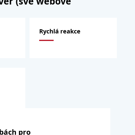
rver (své webové
Rychlá reakce
žbách pro