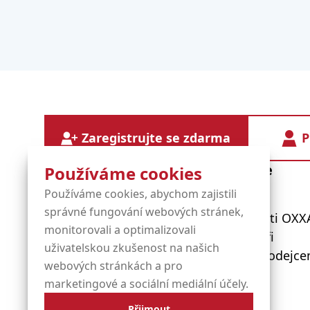
Zaregistrujte se zdarma
P
Diensten
Informatie
Používáme cookies
Používáme cookies, abychom zajistili
správné fungování webových stránek,
Názvy domén
O společnosti OXX
monitorovali a optimalizovali
Spravované služby
Naši partneři
uživatelskou zkušenost na našich
Hostování
Staňte se prodejc
webových stránkách a pro
Certifikáty SSL
marketingové a sociální mediální účely.
Přijmout