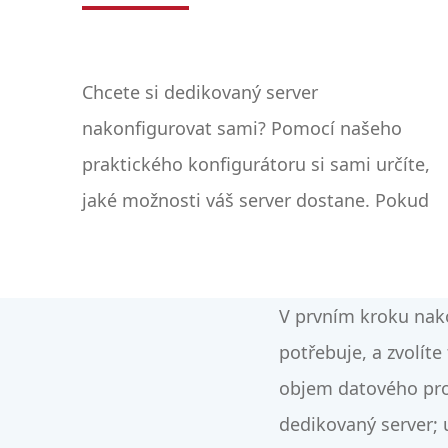
Chcete si dedikovaný server
chcete, můžete využít náš profesionální
nakonfigurovat sami? Pomocí našeho
zálohovací prostor. S možností výběru od
praktického konfigurátoru si sami určíte,
50 GB do 500 GB rozhodujete o velikosti
jaké možnosti váš server dostane. Pokud
V prvním kroku nako
potřebuje, a zvolíte
objem datového pro
dedikovaný server; 