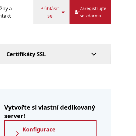
DOTAZY
Cache
HostFact
žby a
Přihlásit
Zaregistrujte
Služba správce
ntakt
se
se zdarma
Spravovaný
systém DNS
Zaplatit později
Certifikáty SSL
Vytvořte si vlastní dedikovaný
server!
Konfigurace