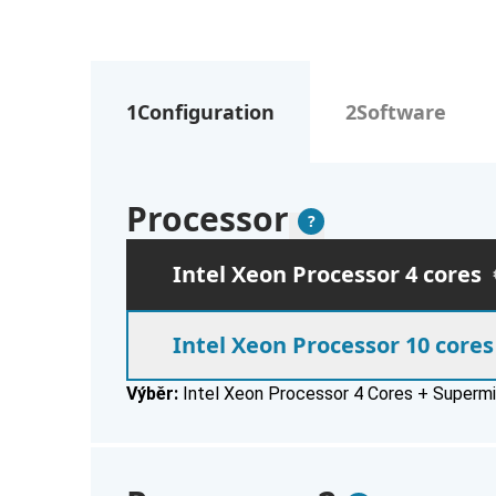
1
Configuration
2
Software
Processor
Vysvětlení
?
Please select from the following sectio
Processor
Intel Xeon Processor 4 cores
Intel Xeon Processor 10 cores
Výběr:
Intel Xeon Processor 4 Cores + Supermi