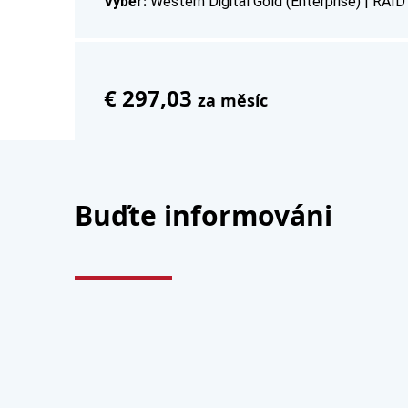
Výběr:
Western Digital Gold (Enterprise) | RAID
€ 297,03
za měsíc
Buďte informováni