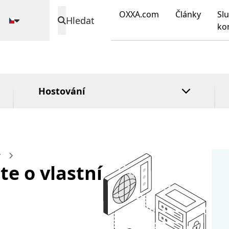
Zámek registru
domény
DirectAdmin
OXXA.com
Články
Slu
n
Hledat
Rozšířená
cPanel
ko
validace
Plesk
Ověření
organizace
Hostování
y
te o vlastní