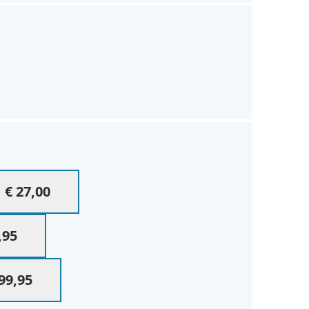
€ 27,00
,95
99,95