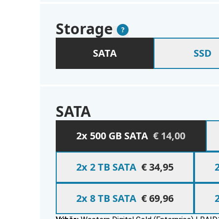
Storage
Vysvětlení
?
Please select from the following sectio
Storage
SATA
SSD
SATA
SATA
2x 500 GB SATA
€ 14,00
2x 2 TB SATA
€ 34,95
2x 8 TB SATA
€ 69,96