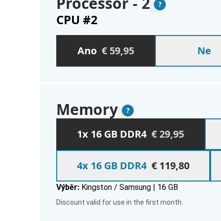
Processor - 2
Vysvětlení
?
CPU #2
Please select from the following sectio
Ano
€ 59,95
Ne
Memory
Vysvětlení
?
Please select from the following sectio
Memory
1x 16 GB DDR4
€ 29,95
4x 16 GB DDR4
€ 119,80
Výběr:
Kingston / Samsung | 16 GB
Discount valid for use in the first month.