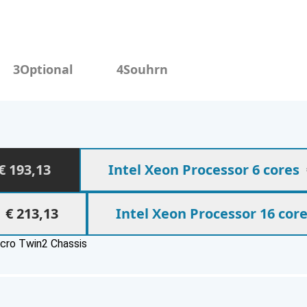
3
Optional
4
Souhrn
ns
€ 193,13
Intel Xeon Processor 6 cores
€ 213,13
Intel Xeon Processor 16 cor
cro Twin2 Chassis