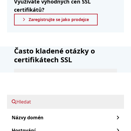
Využíváte výhodných cen SSL
certifikátů?
Zaregistrujte se jako prodejce
Často kladené otázky o
certifikátech SSL
Je můj obchodní název
viditelný v certifikátu EV?
Co je to certifikát EV?
Hledat
Mohu požádat o certifikát EV
SSL z bezplatné e-mailové
Názvy domén
adresy?
Hostování