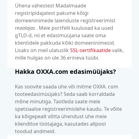
Ühena vähestest Madalmaade
registripidajatest pakume kõigi
domeeninimede laienduste registreerimist
reaalajas
. Meie portfelli kuuluvad ka uued
gTLD-d, nii et edasimüüjana saate oma
klientidele pakkuda kõiki domeeninimesid.
Lisaks on meil ulatuslik
SSL-sertifikaatide
valik,
mille hulgas on üle 36 erineva tüübi.
Hakka OXXA.com edasimüüjaks?
Kas soovite
saada
ühe või mitme
OXXA.
com
toote
edasimüüjaks
?
Seda saab korraldada
mõne minutiga. Taotleda saate meie
spetsiaalse registreerimislehe kaudu
.
Te võite
ka kõigepealt võtta ühendust ühe meie
klienditoe töötajaga
, kasutades allpool
toodud andmeid
.