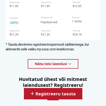
Registreeri
Üleviimine
Pikenda
$11.95
$11.95
$12.95
Kategooriad
Periood
Laiendus
1 aasta
Populaarsed
.INFO
Registreeri
Üleviimine
Pikenda
$21.26
$21.20
$24.19
* Tasuta üleviimine registreerimisperioodi säilitamisega, kui
aktiveerite selle valiku my.oxxa.com keskkonnas.
Näita teisi laiendusi
Huvitatud ühest või mitmest
laiendusest? Registreeru!
Registreeru tasuta