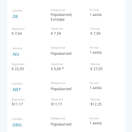
Kategooriad
Periood
Laiendus
Populaarsed
1 aasta
.DE
Euroopa
Registreeri
Üleviimine
Pikenda
€ 7,64
€ 7,59
€ 7,59
Kategooriad
Periood
Laiendus
1 aasta
Populaarsed
.NU
Registreeri
Üleviimine
Pikenda
€ 22,93
€ 0,00 *
€ 27,05
Kategooriad
Periood
Laiendus
1 aasta
Populaarsed
.NET
Registreeri
Üleviimine
Pikenda
$11.17
$11.17
$12.25
Kategooriad
Periood
Laiendus
1 aasta
Populaarsed
.ORG