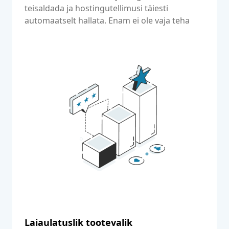
teisaldada ja hostingutellimusi täiesti
automaatselt hallata. Enam ei ole vaja teha
käsitsi toiminguid. See säästab palju aega.
Laiaulatuslik tootevalik