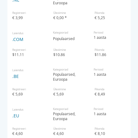
Euroopa
Registreeri
Üleviimine
Pikenda
€ 3,99
€ 0,00 *
€ 5,25
Kategooriad
Periood
Laiendus
1 aasta
Populaarsed
.COM
Registreeri
Üleviimine
Pikenda
$11.11
$10.86
$11.86
Kategooriad
Periood
Laiendus
Populaarsed
1 aasta
.BE
Euroopa
Registreeri
Üleviimine
Pikenda
€ 5,69
€ 5,69
€ 8,49
Kategooriad
Periood
Laiendus
Populaarsed
1 aasta
.EU
Euroopa
Registreeri
Üleviimine
Pikenda
€ 4,60
€ 4,60
€ 8,10