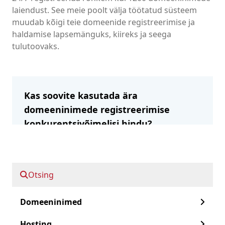
laiendust. See meie poolt välja töötatud süsteem
muudab kõigi teie domeenide registreerimise ja
haldamise lapsemänguks, kiireks ja seega
tulutoovaks.
Kas soovite kasutada ära
domeeninimede registreerimise
konkurentsivõimelisi hindu?
Registreeruge edasimüüjana
Otsing
Kiiresti edasi:
Domeeninimed
Meie 10 parimat domeeninime laiendust
Hosting