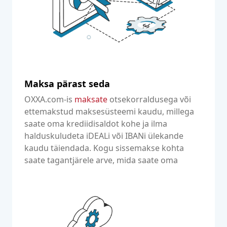
Maksa pärast seda
OXXA.com-is
maksate
otsekorraldusega või
ettemakstud maksesüsteemi kaudu, millega
saate oma krediidisaldot kohe ja ilma
halduskuludeta iDEALi või IBANi ülekande
kaudu täiendada. Kogu sissemakse kohta
saate tagantjärele arve, mida saate oma
dokumentide jaoks kasutada.