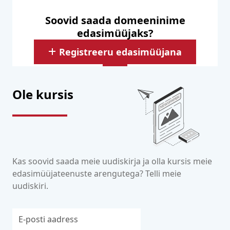
Soovid saada domeeninime
edasimüüjaks?
Registreeru edasimüüjana
Ole kursis
Kas soovid saada meie uudiskirja ja olla kursis meie
edasimüüjateenuste arengutega? Telli meie
uudiskiri.