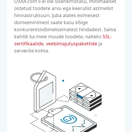
OXXA.com'il ei ole sisenemistasu, minimaalset
ostetud toodete arvu ega keerulist astmelist
hinnastruktuuri. Juba alates esimesest
domeeninimest saate kasu kõige
konkurentsivõimelisematest hindadest. Sama
kehtib ka meie muude toodete, näiteks
SSL-
sertifikaatide
,
veebimajutuspakettide
ja
serverite kohta.