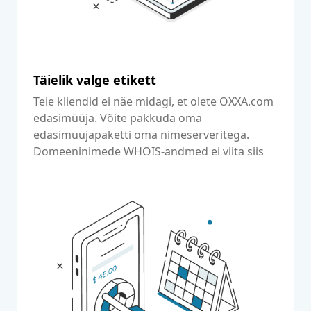
Täielik valge etikett
Teie kliendid ei näe midagi, et olete OXXA.com
edasimüüja. Võite pakkuda oma
edasimüüjapaketti oma nimeserveritega.
Domeeninimede WHOIS-andmed ei viita siis
kuidagi OXXA.com-le.
Loe edasi