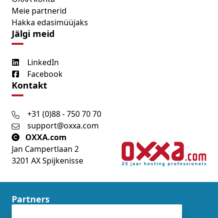
Meie partnerid
Hakka edasimüüjaks
Jälgi meid
LinkedIn
Facebook
Kontakt
+31 (0)88 - 750 70 70
support@oxxa.com
OXXA.com
Jan Campertlaan 2
3201 AX Spijkenisse
Partners