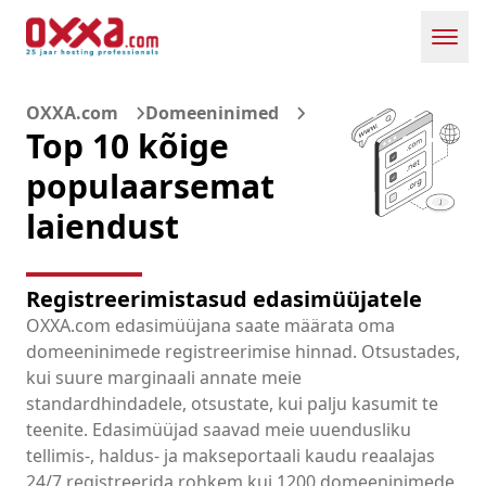
Toggl
OXXA.com
Domeeninimed
Top 10 kõige
populaarsemat
laiendust
Registreerimistasud edasimüüjatele
OXXA.com edasimüüjana saate määrata oma
domeeninimede registreerimise hinnad. Otsustades,
kui suure marginaali annate meie
standardhindadele, otsustate, kui palju kasumit te
teenite. Edasimüüjad saavad meie uuendusliku
tellimis-, haldus- ja makseportaali kaudu reaalajas
24/7 registreerida rohkem kui 1200 domeeninimede