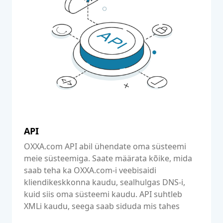
API
OXXA.com API abil ühendate oma süsteemi
meie süsteemiga. Saate määrata kõike, mida
saab teha ka OXXA.com-i veebisaidi
kliendikeskkonna kaudu, sealhulgas DNS-i,
kuid siis oma süsteemi kaudu. API suhtleb
XMLi kaudu, seega saab siduda mis tahes
süsteemi ja mis tahes keelt.
Loe edasi