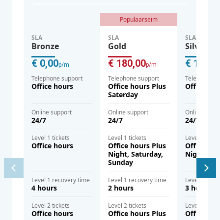
Populaarseim
SLA
SLA
SLA
Bronze
Gold
Silver
€ 0,00
€ 180,00
€ 120,0
p/m
p/m
Telephone support
Telephone support
Telephone s
Office hours
Office hours Plus
Office hou
Saterday
Online support
Online support
Online supp
24/7
24/7
24/7
Level 1 tickets
Level 1 tickets
Level 1 ticke
Office hours
Office hours Plus
Office hou
Night, Saturday,
Night
Sunday
Level 1 recovery time
Level 1 recovery time
Level 1 reco
4 hours
2 hours
3 hours
Level 2 tickets
Level 2 tickets
Level 2 ticke
Office hours
Office hours Plus
Office hou