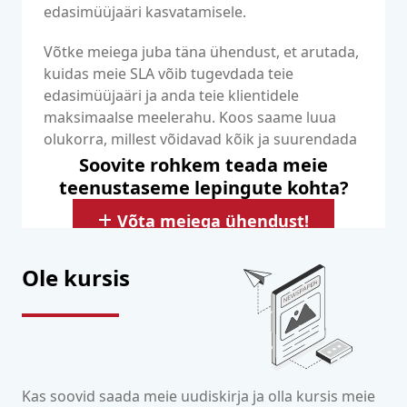
edasimüüjaäri kasvatamisele.
Võtke meiega juba täna ühendust, et arutada,
kuidas meie SLA võib tugevdada teie
edasimüüjaäri ja anda teie klientidele
maksimaalse meelerahu. Koos saame luua
olukorra, millest võidavad kõik ja suurendada
teie edu Dedicated Serversi edasimüüjana.
Soovite rohkem teada meie
teenustaseme lepingute kohta?
Võta meiega ühendust!
Ole kursis
Kas soovid saada meie uudiskirja ja olla kursis meie