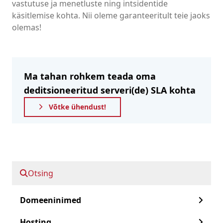
vastutuse ja menetluste ning intsidentide
käsitlemise kohta. Nii oleme garanteeritult teie jaoks
olemas!
Ma tahan rohkem teada oma
deditsioneeritud serveri(de) SLA kohta
Võtke ühendust!
Kiiresti edasi:
Otsing
Teenuse taseme leping
Domeeninimed
Miks SLA?
Hosting