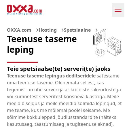
Toggl
OXXA.com
Hosting
Spetsiaalne
Teenuse taseme
leping
Teie spetsiaalse(te) serveri(te) jaoks
Teenuse taseme lepingus deditseridele
sätestame
oma teenuse taseme. Olenemata sellest, kas
tegemist on ühe serveri ja ärikriitiliste rakendustega
või kümnetest serveritest koosneva klastriga. Meile
meeldib selgus ja meile meeldib sõlmida lepingud, et
me teame, kus me mõlemal poolel seisame. Me
sõlmime kokkulepped jõudlusstandardite (näiteks
kasutusaeg, taastumisaeg ja tugiteenuse aknad),