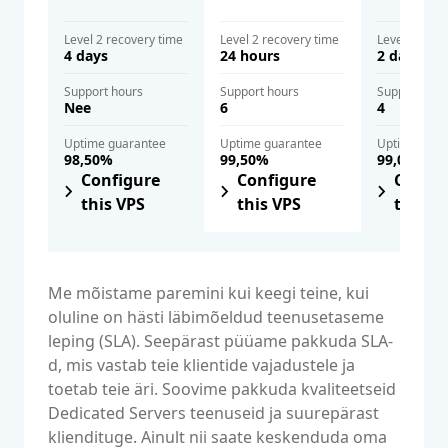
Level 2 recovery time
Level 2 recovery time
Level 2 reco
4 days
24 hours
2 days
Support hours
Support hours
Support hou
Nee
6
4
Uptime guarantee
Uptime guarantee
Uptime gua
98,50%
99,50%
99,00%
Configure
Configure
Config
this VPS
this VPS
this V
Sõlmida SLA kohe
Me mõistame paremini kui keegi teine, kui
oluline on hästi läbimõeldud teenusetaseme
leping (SLA). Seepärast püüame pakkuda SLA-
d, mis vastab teie klientide vajadustele ja
toetab teie äri. Soovime pakkuda kvaliteetseid
Dedicated Servers teenuseid ja suurepärast
kliendituge. Ainult nii saate keskenduda oma