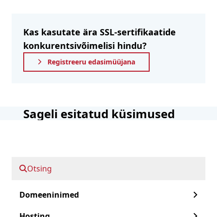
Kas kasutate ära SSL-sertifikaatide
konkurentsivõimelisi hindu?
Registreeru edasimüüjana
Sageli esitatud küsimused
SSL-sertifikaatide kohta
Kas minu ärinimi on nähtav EV
sertifikaadis?
Otsing
Mis on EV sertifikaat?
Domeeninimed
Kas ma saan taotleda EV SSL-
Hosting