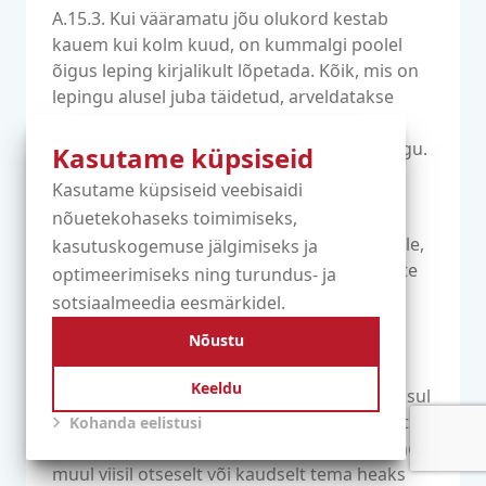
A.15.3. Kui vääramatu jõu olukord kestab
kauem kui kolm kuud, on kummalgi poolel
õigus leping kirjalikult lõpetada. Kõik, mis on
lepingu alusel juba täidetud, arveldatakse
sellisel juhul proportsionaalselt, ilma et
pooled oleksid üksteisele midagi muud võlgu.
Kasutame küpsiseid
Kasutame küpsiseid veebisaidi
Artikkel A.16. Töötajad
nõuetekohaseks toimimiseks,
A.16.1. Töövõtja tagab Oxxa.com'i töötajatele,
kasutuskogemuse jälgimiseks ja
kes teevad tööd Töövõtja kontorites toodete
optimeerimiseks ning turundus- ja
ja/või teenuste tarnimiseks, kogu vajaliku
sotsiaalmeedia eesmärkidel.
toetuse oma töö tegemiseks.
Nõustu
A.16.2. Nii kaua, kui töövõtja ja Oxxa.com
Keeldu
vaheline suhe kestab, kui ka ühe aasta jooksul
pärast selle lõppemist, ei ole töövõtjal lubatud
Kohanda eelistusi
võtta tööle Oxxa.com-i töötajaid ega lasta neil
muul viisil otseselt või kaudselt tema heaks