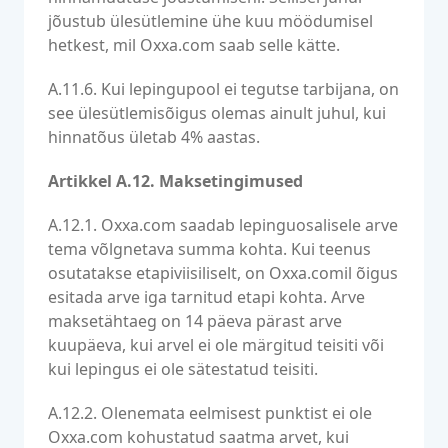
jõustub ülesütlemine ühe kuu möödumisel
hetkest, mil Oxxa.com saab selle kätte.
A.11.6. Kui lepingupool ei tegutse tarbijana, on
see ülesütlemisõigus olemas ainult juhul, kui
hinnatõus ületab 4% aastas.
Artikkel A.12. Maksetingimused
A.12.1. Oxxa.com saadab lepinguosalisele arve
tema võlgnetava summa kohta. Kui teenus
osutatakse etapiviisiliselt, on Oxxa.comil õigus
esitada arve iga tarnitud etapi kohta. Arve
maksetähtaeg on 14 päeva pärast arve
kuupäeva, kui arvel ei ole märgitud teisiti või
kui lepingus ei ole sätestatud teisiti.
A.12.2. Olenemata eelmisest punktist ei ole
Oxxa.com kohustatud saatma arvet, kui