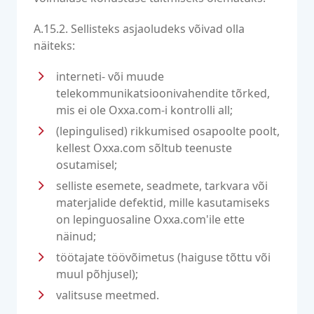
A.15.2. Sellisteks asjaoludeks võivad olla
näiteks:
interneti- või muude
telekommunikatsioonivahendite tõrked,
mis ei ole Oxxa.com-i kontrolli all;
(lepingulised) rikkumised osapoolte poolt,
kellest Oxxa.com sõltub teenuste
osutamisel;
selliste esemete, seadmete, tarkvara või
materjalide defektid, mille kasutamiseks
on lepinguosaline Oxxa.com'ile ette
näinud;
töötajate töövõimetus (haiguse tõttu või
muul põhjusel);
valitsuse meetmed.