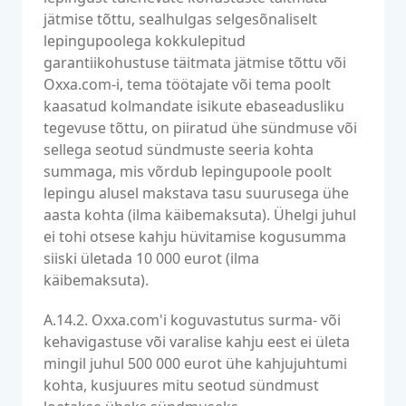
jätmise tõttu, sealhulgas selgesõnaliselt
lepingupoolega kokkulepitud
garantiikohustuse täitmata jätmise tõttu või
Oxxa.com-i, tema töötajate või tema poolt
kaasatud kolmandate isikute ebaseadusliku
tegevuse tõttu, on piiratud ühe sündmuse või
sellega seotud sündmuste seeria kohta
summaga, mis võrdub lepingupoole poolt
lepingu alusel makstava tasu suurusega ühe
aasta kohta (ilma käibemaksuta). Ühelgi juhul
ei tohi otsese kahju hüvitamise kogusumma
siiski ületada 10 000 eurot (ilma
käibemaksuta).
A.14.2. Oxxa.com'i koguvastutus surma- või
kehavigastuse või varalise kahju eest ei ületa
mingil juhul 500 000 eurot ühe kahjujuhtumi
kohta, kusjuures mitu seotud sündmust