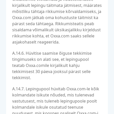
kirjalikult lepingu täitmata jätmisest, määrates
mõistliku tähtaja rikkumise kõrvaldamiseks, ja
Oxxa.com jätkab oma kohustuste täitmist ka
pärast seda tähtaega. Rikkumisteatis peab
sisaldama võimalikult üksikasjalikku kirjeldust
rikkumise kohta, et Oxxa.com saaks sellele
asjakohaselt reageerida.
A.14.6. Hüvitise saamise õiguse tekkimise
tingimuseks on alati see, et lepingupool
teatab Oxxa.comile kirjalikult kahju
tekkimisest 30 päeva jooksul pärast selle
tekkimist.
A.14.7. Lepingupool hüvitab Oxxa.com-le kõik
kolmandate isikute nõuded, mis tulenevad
vastutusest, mis tuleneb lepingupoole poolt
kolmandale isikule osutatud teenuse
puudusest, mis koosnes osaliselt Oxxa.com-i