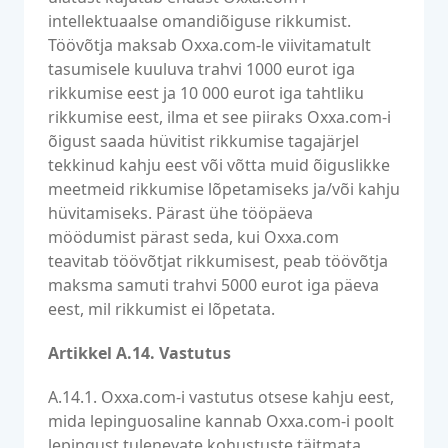
intellektuaalse omandiõiguse rikkumist.
Töövõtja maksab Oxxa.com-le viivitamatult
tasumisele kuuluva trahvi 1000 eurot iga
rikkumise eest ja 10 000 eurot iga tahtliku
rikkumise eest, ilma et see piiraks Oxxa.com-i
õigust saada hüvitist rikkumise tagajärjel
tekkinud kahju eest või võtta muid õiguslikke
meetmeid rikkumise lõpetamiseks ja/või kahju
hüvitamiseks. Pärast ühe tööpäeva
möödumist pärast seda, kui Oxxa.com
teavitab töövõtjat rikkumisest, peab töövõtja
maksma samuti trahvi 5000 eurot iga päeva
eest, mil rikkumist ei lõpetata.
Artikkel A.14. Vastutus
A.14.1. Oxxa.com-i vastutus otsese kahju eest,
mida lepinguosaline kannab Oxxa.com-i poolt
lepingust tulenevate kohustuste täitmata