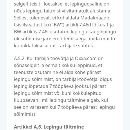
selgelt teisiti, loetakse, et lepinguosaline on
nõus lepingu täitmist viivitamatult alustama.
Sellest tulenevalt ei kohaldata Madalmaade
tsiviilseadustiku ("BW") artikli 7:46d lõikes 1 ja
BW artiklis 7:46i osutatud lepingu kauglepingu
ülesütlemise järelemõtlemisaega, mida muidu
kohaldatakse ainult tarbijate suhtes.
A.5.2. Kui tarbija-töövõtja ja Oxxa.com on
sõnaselgelt ja eemalt kokku leppinud, et
teenuste osutamine ei alga kohe pärast
lepingu sõlmimist, on tarbijal-töövõtjal õigus
leping lõpetada 7 tööpäeva jooksul pärast
lepingu sõlmimist või kuni kokkulepitud
kuupäevani, mil lepingu täitmine algab, kui
see on varasem kui 7 tööpäeva pärast lepingu
sõlmimist.
Artikkel A.6. Lepingu täitmine