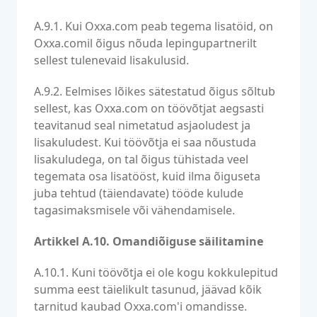
A.9.1. Kui Oxxa.com peab tegema lisatöid, on
Oxxa.comil õigus nõuda lepingupartnerilt
sellest tulenevaid lisakulusid.
A.9.2. Eelmises lõikes sätestatud õigus sõltub
sellest, kas Oxxa.com on töövõtjat aegsasti
teavitanud seal nimetatud asjaoludest ja
lisakuludest. Kui töövõtja ei saa nõustuda
lisakuludega, on tal õigus tühistada veel
tegemata osa lisatööst, kuid ilma õiguseta
juba tehtud (täiendavate) tööde kulude
tagasimaksmisele või vähendamisele.
Artikkel A.10. Omandiõiguse säilitamine
A.10.1. Kuni töövõtja ei ole kogu kokkulepitud
summa eest täielikult tasunud, jäävad kõik
tarnitud kaubad Oxxa.com'i omandisse.