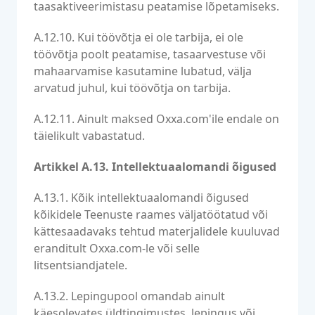
taasaktiveerimistasu peatamise lõpetamiseks.
A.12.10. Kui töövõtja ei ole tarbija, ei ole
töövõtja poolt peatamise, tasaarvestuse või
mahaarvamise kasutamine lubatud, välja
arvatud juhul, kui töövõtja on tarbija.
A.12.11. Ainult maksed Oxxa.com'ile endale on
täielikult vabastatud.
Artikkel A.13. Intellektuaalomandi õigused
A.13.1. Kõik intellektuaalomandi õigused
kõikidele Teenuste raames väljatöötatud või
kättesaadavaks tehtud materjalidele kuuluvad
eranditult Oxxa.com-le või selle
litsentsiandjatele.
A.13.2. Lepingupool omandab ainult
käesolevates üldtingimustes, lepingus või