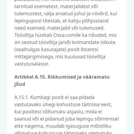
tarnitud esemetest, materjalidest või
tulemustest, välja arvatud juhul ja niivõrd, kui
lepingupool tõestab, et kahju põhjustasid
need esemed, materjalid või tulemused.
Töövõtja hüvitab Oxxa.comile ka nõuded, mis
on seotud töövõtja ja/või kolmandate isikute
(sealhulgas kasutajate) poolt litsentsi
mittejärgimisega, mis kuuluvad töövõtja
vastutusalasse.
Artikkel A.15. Rikkumised ja vääramatu
jõud
A.15.1. Kumbagi poolt ei saa pidada
vastutavaks ühegi kohustuse täitmise eest,
kui pooltest sõltumatu asjaolu, mida ei
saanud või ei pidanud juba lepingu sõlmimisel
ette nägema, muudab igasuguse mõistliku
võimaluse kohustuse täitmiseks olematuks.