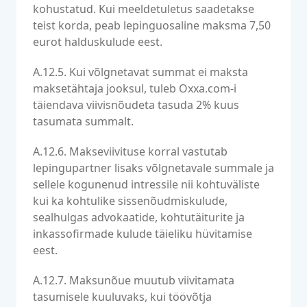
kohustatud. Kui meeldetuletus saadetakse
teist korda, peab lepinguosaline maksma 7,50
eurot halduskulude eest.
A.12.5. Kui võlgnetavat summat ei maksta
maksetähtaja jooksul, tuleb Oxxa.com-i
täiendava viivisnõudeta tasuda 2% kuus
tasumata summalt.
A.12.6. Makseviivituse korral vastutab
lepingupartner lisaks võlgnetavale summale ja
sellele kogunenud intressile nii kohtuväliste
kui ka kohtulike sissenõudmiskulude,
sealhulgas advokaatide, kohtutäiturite ja
inkassofirmade kulude täieliku hüvitamise
eest.
A.12.7. Maksunõue muutub viivitamata
tasumisele kuuluvaks, kui töövõtja