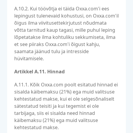
A.10.2. Kui töövõtja ei täida Oxxa.com'i ees
lepingust tulenevaid kohustusi, on Oxxa.com'il
õigus ilma viivitusettekirjutust nõudmata
võtta tarnitud kaup tagasi, mille puhul leping
lõpetatakse ilma kohtuliku sekkumiseta, ilma
et see piiraks Oxxa.com'i õigust kahju,
saamata jäänud tulu ja intresside
hüvitamisele.
Artikkel A.11. Hinnad
A.11.1. Kõik Oxxa.com poolt esitatud hinnad ei
sisalda käibemaksu (21%) ega muid valitsuse
kehtestatud makse, kui ei ole selgesõnaliselt
sätestatud teisiti ja kui tegemist ei ole
tarbijaga, siis ei sisalda need hinnad
käibemaksu (21%) ega muid valitsuse
kehtestatud makse.