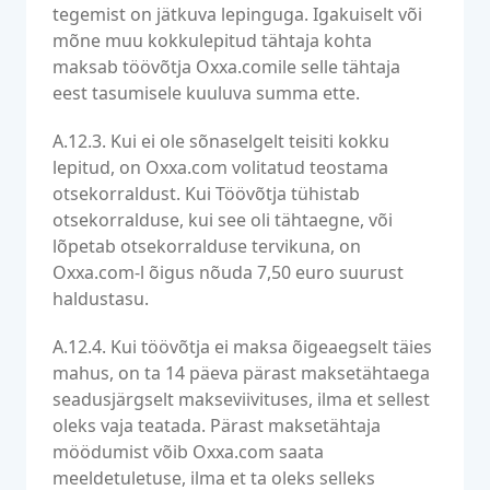
tegemist on jätkuva lepinguga. Igakuiselt või
mõne muu kokkulepitud tähtaja kohta
maksab töövõtja Oxxa.comile selle tähtaja
eest tasumisele kuuluva summa ette.
A.12.3. Kui ei ole sõnaselgelt teisiti kokku
lepitud, on Oxxa.com volitatud teostama
otsekorraldust. Kui Töövõtja tühistab
otsekorralduse, kui see oli tähtaegne, või
lõpetab otsekorralduse tervikuna, on
Oxxa.com-l õigus nõuda 7,50 euro suurust
haldustasu.
A.12.4. Kui töövõtja ei maksa õigeaegselt täies
mahus, on ta 14 päeva pärast maksetähtaega
seadusjärgselt makseviivituses, ilma et sellest
oleks vaja teatada. Pärast maksetähtaja
möödumist võib Oxxa.com saata
meeldetuletuse, ilma et ta oleks selleks