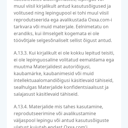
muul viisil kirjalikult antud kasutusõigused ja
volitused ning lepingupool ei tohi muul viisil
reprodutseerida ega avalikustada Oxxa.com-i
tarkvara või muid materjale. Eelnimetatu on
erandiks, kui ilmselgelt kogemata ei ole
töövõtjale selgesõnaliselt sellist õigust antud.
A.13.3. Kui kirjalikult ei ole kokku lepitud teisiti,
ei ole lepinguosaline volitatud eemaldama ega
muutma Materjalidest autoriõigusi,
kaubamärke, kaubanimesid või muid
intellektuaalomandiõigusi käsitlevaid tähiseid,
sealhulgas Materjalide konfidentsiaalsust ja
salajasust käsitlevaid tähiseid.
A.13.4. Materjalide mis tahes kasutamine,
reprodutseerimine või avalikustamine
väljaspool lepingu või antud kasutusõiguste
ulatust kujutab endast Oxxa.com'i