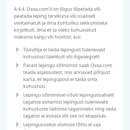
A.4.4. Oxxa.com'il on õigus lõpetada või
peatada leping tervikuna või osaliselt
viivitamatult ja ilma kohtuliku sekkumiseta
kirjalikult, ilma et ta oleks kohustatud
maksma kahju või hüvitist, kui:
Töövõtja ei täida lepingust tulenevaid
kohustusi täielikult või õigeaegselt.
Pärast lepingu sõlmimist saab Oxxa.com
teada asjaoludest, mis annavad põhjust
karta, et lepingupool ei täida oma
kohustusi.
Lepingu sõlmimisel nõuti lepinguosaliselt
tagatise esitamist lepingust tulenevate
kohustuste täitmise tagamiseks ning seda
tagatist ei esitata või see on ebapiisav.
Lepinguosalise viivituse tõttu ei saa