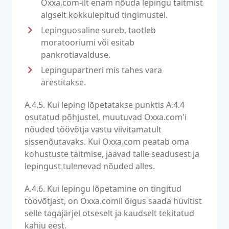
Oxxa.com-ilt enam nõuda lepingu täitmist
algselt kokkulepitud tingimustel.
Lepinguosaline sureb, taotleb
moratooriumi või esitab
pankrotiavalduse.
Lepingupartneri mis tahes vara
arestitakse.
A.4.5. Kui leping lõpetatakse punktis A.4.4
osutatud põhjustel, muutuvad Oxxa.com'i
nõuded töövõtja vastu viivitamatult
sissenõutavaks. Kui Oxxa.com peatab oma
kohustuste täitmise, jäävad talle seadusest ja
lepingust tulenevad nõuded alles.
A.4.6. Kui lepingu lõpetamine on tingitud
töövõtjast, on Oxxa.comil õigus saada hüvitist
selle tagajärjel otseselt ja kaudselt tekitatud
kahju eest.