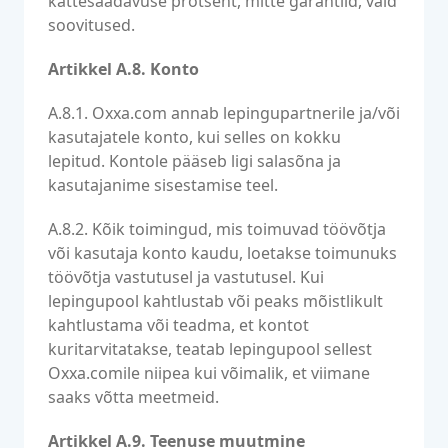
kättesaadavuse protsent, mitte garantiid, vaid
soovitused.
Artikkel A.8. Konto
A.8.1. Oxxa.com annab lepingupartnerile ja/või
kasutajatele konto, kui selles on kokku
lepitud. Kontole pääseb ligi salasõna ja
kasutajanime sisestamise teel.
A.8.2. Kõik toimingud, mis toimuvad töövõtja
või kasutaja konto kaudu, loetakse toimunuks
töövõtja vastutusel ja vastutusel. Kui
lepingupool kahtlustab või peaks mõistlikult
kahtlustama või teadma, et kontot
kuritarvitatakse, teatab lepingupool sellest
Oxxa.comile niipea kui võimalik, et viimane
saaks võtta meetmeid.
Artikkel A.9. Teenuse muutmine