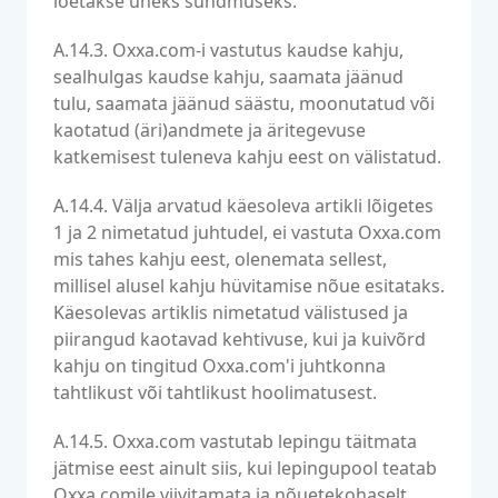
loetakse üheks sündmuseks.
A.14.3. Oxxa.com-i vastutus kaudse kahju,
sealhulgas kaudse kahju, saamata jäänud
tulu, saamata jäänud säästu, moonutatud või
kaotatud (äri)andmete ja äritegevuse
katkemisest tuleneva kahju eest on välistatud.
A.14.4. Välja arvatud käesoleva artikli lõigetes
1 ja 2 nimetatud juhtudel, ei vastuta Oxxa.com
mis tahes kahju eest, olenemata sellest,
millisel alusel kahju hüvitamise nõue esitataks.
Käesolevas artiklis nimetatud välistused ja
piirangud kaotavad kehtivuse, kui ja kuivõrd
kahju on tingitud Oxxa.com'i juhtkonna
tahtlikust või tahtlikust hoolimatusest.
A.14.5. Oxxa.com vastutab lepingu täitmata
jätmise eest ainult siis, kui lepingupool teatab
Oxxa.comile viivitamata ja nõuetekohaselt