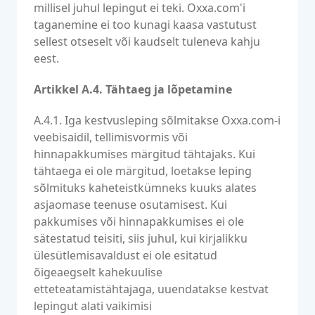
millisel juhul lepingut ei teki. Oxxa.com'i
taganemine ei too kunagi kaasa vastutust
sellest otseselt või kaudselt tuleneva kahju
eest.
Artikkel A.4. Tähtaeg ja lõpetamine
A.4.1. Iga kestvusleping sõlmitakse Oxxa.com-i
veebisaidil, tellimisvormis või
hinnapakkumises märgitud tähtajaks. Kui
tähtaega ei ole märgitud, loetakse leping
sõlmituks kaheteistkümneks kuuks alates
asjaomase teenuse osutamisest. Kui
pakkumises või hinnapakkumises ei ole
sätestatud teisiti, siis juhul, kui kirjalikku
ülesütlemisavaldust ei ole esitatud
õigeaegselt kahekuulise
etteteatamistähtajaga, uuendatakse kestvat
lepingut alati vaikimisi