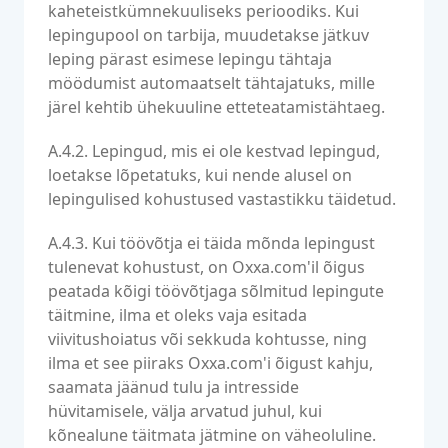
kaheteistkümnekuuliseks perioodiks. Kui
lepingupool on tarbija, muudetakse jätkuv
leping pärast esimese lepingu tähtaja
möödumist automaatselt tähtajatuks, mille
järel kehtib ühekuuline etteteatamistähtaeg.
A.4.2. Lepingud, mis ei ole kestvad lepingud,
loetakse lõpetatuks, kui nende alusel on
lepingulised kohustused vastastikku täidetud.
A.4.3. Kui töövõtja ei täida mõnda lepingust
tulenevat kohustust, on Oxxa.com'il õigus
peatada kõigi töövõtjaga sõlmitud lepingute
täitmine, ilma et oleks vaja esitada
viivitushoiatus või sekkuda kohtusse, ning
ilma et see piiraks Oxxa.com'i õigust kahju,
saamata jäänud tulu ja intresside
hüvitamisele, välja arvatud juhul, kui
kõnealune täitmata jätmine on väheoluline.