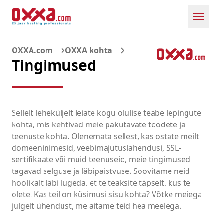
Toggl
OXXA.com
OXXA kohta
Tingimused
Sellelt leheküljelt leiate kogu olulise teabe lepingute
kohta, mis kehtivad meie pakutavate toodete ja
teenuste kohta. Olenemata sellest, kas ostate meilt
domeeninimesid, veebimajutuslahendusi, SSL-
sertifikaate või muid teenuseid, meie tingimused
tagavad selguse ja läbipaistvuse. Soovitame neid
hoolikalt läbi lugeda, et te teaksite täpselt, kus te
olete. Kas teil on küsimusi sisu kohta? Võtke meiega
julgelt ühendust, me aitame teid hea meelega.