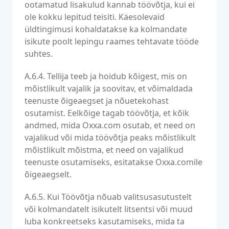
ootamatud lisakulud kannab töövõtja, kui ei
ole kokku lepitud teisiti. Käesolevaid
üldtingimusi kohaldatakse ka kolmandate
isikute poolt lepingu raames tehtavate tööde
suhtes.
A.6.4. Tellija teeb ja hoidub kõigest, mis on
mõistlikult vajalik ja soovitav, et võimaldada
teenuste õigeaegset ja nõuetekohast
osutamist. Eelkõige tagab töövõtja, et kõik
andmed, mida Oxxa.com osutab, et need on
vajalikud või mida töövõtja peaks mõistlikult
mõistlikult mõistma, et need on vajalikud
teenuste osutamiseks, esitatakse Oxxa.comile
õigeaegselt.
A.6.5. Kui Töövõtja nõuab valitsusasutustelt
või kolmandatelt isikutelt litsentsi või muud
luba konkreetseks kasutamiseks, mida ta