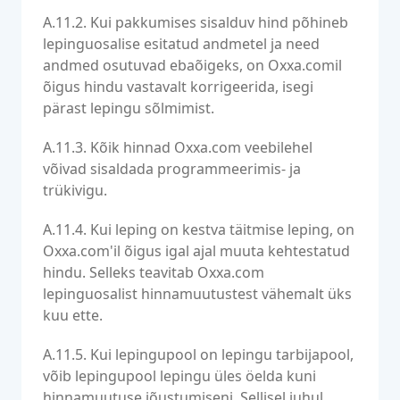
A.11.2. Kui pakkumises sisalduv hind põhineb
lepinguosalise esitatud andmetel ja need
andmed osutuvad ebaõigeks, on Oxxa.comil
õigus hindu vastavalt korrigeerida, isegi
pärast lepingu sõlmimist.
A.11.3. Kõik hinnad Oxxa.com veebilehel
võivad sisaldada programmeerimis- ja
trükivigu.
A.11.4. Kui leping on kestva täitmise leping, on
Oxxa.com'il õigus igal ajal muuta kehtestatud
hindu. Selleks teavitab Oxxa.com
lepinguosalist hinnamuutustest vähemalt üks
kuu ette.
A.11.5. Kui lepingupool on lepingu tarbijapool,
võib lepingupool lepingu üles öelda kuni
hinnamuutuse jõustumiseni. Sellisel juhul