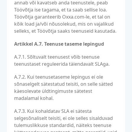
annab või kavatseb anda teenustele, peab
Töövõtja ise tagama, et ta saab sellise loa.
Töövõtja garanteerib Oxxa.com-le, et tal on
kõik load ja/või nõusolekud, mis on vajalikud
selleks, et Töövõtja saaks teenuseid kasutada.
Artikkel A.7. Teenuse taseme lepingud
A.7.1. Sõltuvalt teenusest võib teenuse
teenustaset reguleerida täiendavalt SLAga.
A.7.2. Kui teenusetaseme lepingus ei ole
sõnaselgelt sätestatud teisiti, on selle sätted
käesolevate üldtingimuste sätetest
madalamal kohal.
A.7.3. Kui kohaldatav SLA ei sätesta
selgesõnaliselt teisiti, ei ole selles sisalduvad
tulemuslikkuse standardid, näiteks teenuse