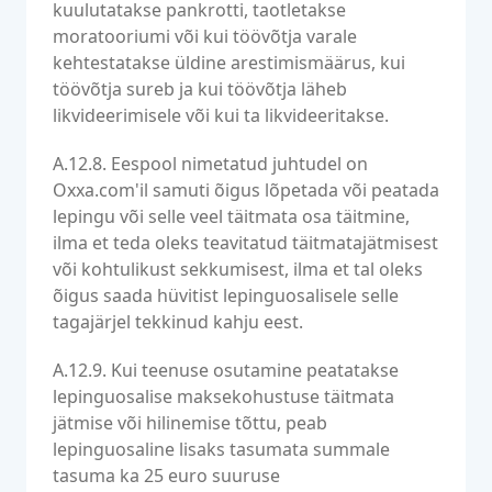
kuulutatakse pankrotti, taotletakse
moratooriumi või kui töövõtja varale
kehtestatakse üldine arestimismäärus, kui
töövõtja sureb ja kui töövõtja läheb
likvideerimisele või kui ta likvideeritakse.
A.12.8. Eespool nimetatud juhtudel on
Oxxa.com'il samuti õigus lõpetada või peatada
lepingu või selle veel täitmata osa täitmine,
ilma et teda oleks teavitatud täitmatajätmisest
või kohtulikust sekkumisest, ilma et tal oleks
õigus saada hüvitist lepinguosalisele selle
tagajärjel tekkinud kahju eest.
A.12.9. Kui teenuse osutamine peatatakse
lepinguosalise maksekohustuse täitmata
jätmise või hilinemise tõttu, peab
lepinguosaline lisaks tasumata summale
tasuma ka 25 euro suuruse