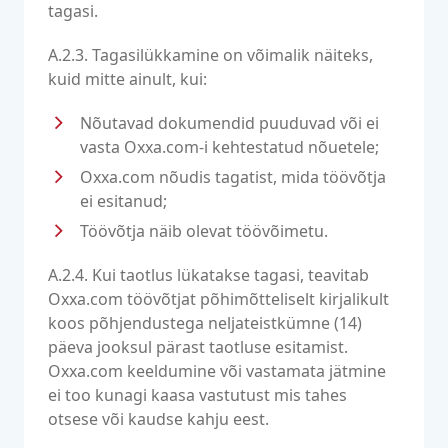
tagasi.
A.2.3. Tagasilükkamine on võimalik näiteks,
kuid mitte ainult, kui:
Nõutavad dokumendid puuduvad või ei
vasta Oxxa.com-i kehtestatud nõuetele;
Oxxa.com nõudis tagatist, mida töövõtja
ei esitanud;
Töövõtja näib olevat töövõimetu.
A.2.4. Kui taotlus lükatakse tagasi, teavitab
Oxxa.com töövõtjat põhimõtteliselt kirjalikult
koos põhjendustega neljateistkümne (14)
päeva jooksul pärast taotluse esitamist.
Oxxa.com keeldumine või vastamata jätmine
ei too kunagi kaasa vastutust mis tahes
otsese või kaudse kahju eest.