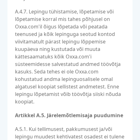
A.4.7. Lepingu tühistamise, lõpetamise või
lõpetamise korral mis tahes põhjusel on
Oxxa.com'il õigus lõpetada või peatada
teenused ja kõik lepinguga seotud kontod
viivitamatult pärast lepingu lõppemise
kuupäeva ning kustutada või muuta
kättesaamatuks kõik Oxxa.com'i
süsteemidesse salvestatud andmed töövõtja
kasuks. Seda tehes ei ole Oxxa.com
kohustatud andma lepinguosalisele omal
algatusel koopiat sellistest andmetest. Enne
lepingu lõpetamist võib töövõtja siiski nõuda
koopiat.
Artikkel A.5. Järelemõtlemisaja puudumine
A.5.1. Kui tellimusest, pakkumusest ja/või
lepingu muudest kehtivatest osadest ei tulene