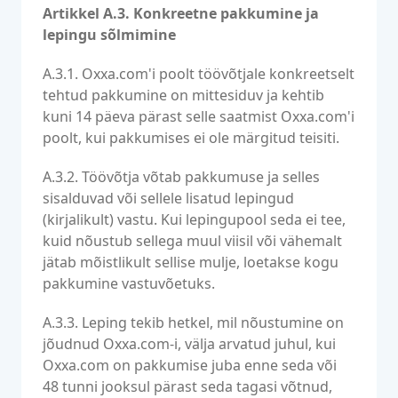
Artikkel A.3. Konkreetne pakkumine ja
lepingu sõlmimine
A.3.1. Oxxa.com'i poolt töövõtjale konkreetselt
tehtud pakkumine on mittesiduv ja kehtib
kuni 14 päeva pärast selle saatmist Oxxa.com'i
poolt, kui pakkumises ei ole märgitud teisiti.
A.3.2. Töövõtja võtab pakkumuse ja selles
sisalduvad või sellele lisatud lepingud
(kirjalikult) vastu. Kui lepingupool seda ei tee,
kuid nõustub sellega muul viisil või vähemalt
jätab mõistlikult sellise mulje, loetakse kogu
pakkumine vastuvõetuks.
A.3.3. Leping tekib hetkel, mil nõustumine on
jõudnud Oxxa.com-i, välja arvatud juhul, kui
Oxxa.com on pakkumise juba enne seda või
48 tunni jooksul pärast seda tagasi võtnud,