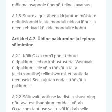
mõlema osapoole ühemõtteline kavatsus.
A.1.5. Suure algustähega kirjutatud mõistete
definitsioonid leiate mooduli üldosa lõpus ja
need kehtivad kõikide moodulite kohta.
Artikkel A.2. Üldine pakkumine ja lepingu
sõlmimine
A.2.1. Kõik Oxxa.com'i poolt tehtud
üldpakkumised on kohustusteta. Vastavalt
üldpakkumisele võib töövõtja täita
(elektroonilise) tellimisvormi, et taotleda
teenuseid. See kujutab endast töövõtja
pakkumist.
A.2.2. Sõltuvalt taotluse laadist ja sisust ning
nõutavatest lisadokumentidest võtab
Oxxa.com taotluse vastu või lükkab selle