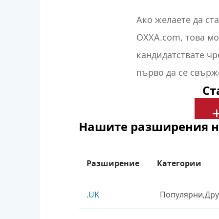
Ако желаете
да ст
OXXA.com,
това мо
кандидатствате чр
първо да се свърж
Ст
използвате даннит
Нашите разширения н
Разширение
Категории
.UK
Популярни
Дру