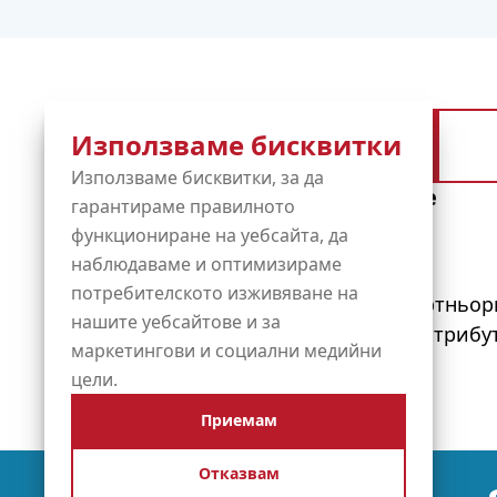
Използваме бисквитки
Регистрирай се безплатно
Използваме бисквитки, за да
Diensten
Informatie
гарантираме правилното
функциониране на уебсайта, да
наблюдаваме и оптимизираме
Имена на домейни
За OXXA
потребителското изживяване на
Управлявани услуги
Нашите партньор
нашите уебсайтове и за
Хостинг
Станете дистрибу
маркетингови и социални медийни
SSL сертификати
цели.
Приемам
Отказвам