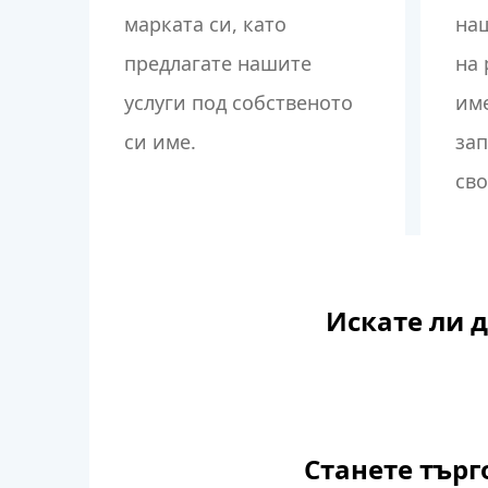
марката си, като
наш
предлагате нашите
на 
услуги под собственото
им
си име.
зап
сво
Искате ли д
Станете търг