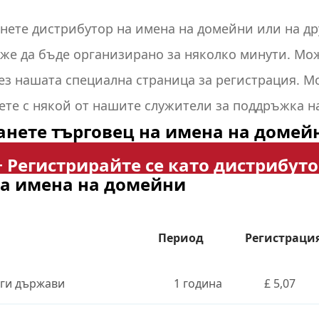
анете
дистрибутор на
имена на домейни или на д
же да бъде организирано за няколко минути. Мо
ез нашата специална страница за регистрация
.
Мо
ете с някой от нашите
служители за поддръжка н
анете търговец на имена на домей
е по-долу
.
Регистрирайте се като дистрибут
а имена на домейни
Период
Регистраци
ги държави
1 година
£ 5,07