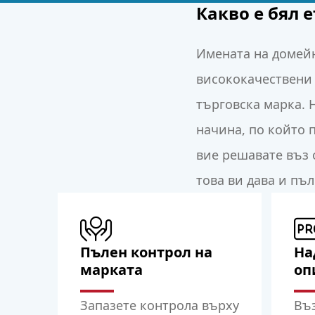
Какво е бял 
Имената на домейн
висококачествени 
търговска марка. 
начина, по който 
вие решавате въз 
това ви дава и пъ
Пълен контрол на
На
марката
оп
Запазете контрола върху
Въз