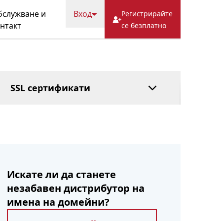
ВЪПРОСИ
Кеш
Попечителска
служване и
Вход
Регистрирайте
услуга
нтакт
се безплатно
Управляван DNS
Плащане след
това
SSL сертификати
Искате ли да станете
незабавен дистрибутор на
имена на домейни?