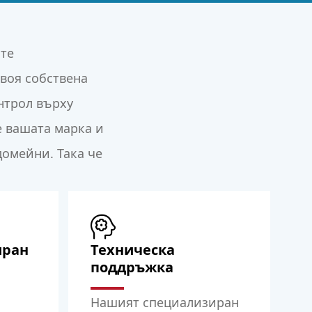
ите
своя собствена
онтрол върху
е вашата марка и
домейни. Така че
иран
Техническа
поддръжка
Нашият специализиран