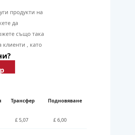
руги
продукти на
жете да
жете също така
а
клиенти
, като
ни?
ор
я
Трансфер
Подновяване
£ 5,07
£ 6,00