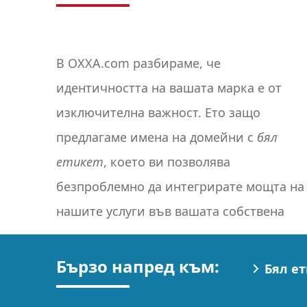
В OXXA.com разбираме, че
идентичността на вашата марка е от
изключителна важност. Ето защо
предлагаме имена на домейни с
бял
етикет
, което ви позволява
изживяване при регистрацията на име
безпроблемно да интегрирате мощта на
нашите услуги във вашата собствена
Бързо напред към:
Бял е