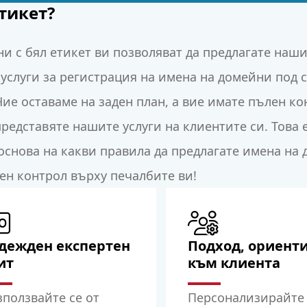
етикет?
и с бял етикет ви позволяват да предлагате наш
услуги за регистрация на имена на домейни под 
Ние оставаме на заден план, а вие имате пълен к
представяте нашите услуги на клиентите си. Това 
основа на какви правила да предлагате имена на 
лен контрол върху печалбите ви!
дежден експертен
Подход, ориент
ит
към клиента
ползвайте се от
Персонализирайте