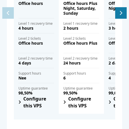
Office hours
Office hours Plus
Office hou
Night, Saturday,
Night
Sunday
Level 1 recovery time
Level 1 recovery time
Level 1 reco
4 hours
2 hours
3 hours
Level 2 tickets
Level 2 tickets
Level 2 ticke
Office hours
Office hours Plus
Office hou
Level 2 recovery time
Level 2 recovery time
Level 2 reco
4 days
24 hours
2 days
Support hours
Support hours
Support hou
Nee
6
4
Uptime guarantee
Uptime guarantee
Uptime gua
98,50%
99,50%
99,00%
Configure
Configure
Config
this VPS
this VPS
this V
Незабавно сключване на SLA