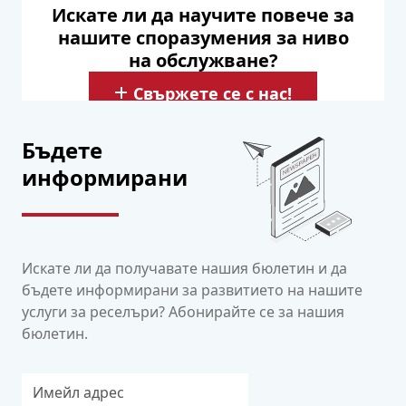
риселър на VPS услуги.
Искате ли да научите повече за
нашите споразумения за ниво
на обслужване?
Свържете се с нас!
Бъдете
информирани
Искате ли да получавате нашия бюлетин и да
бъдете информирани за развитието на нашите
услуги за реселъри? Абонирайте се за нашия
бюлетин.