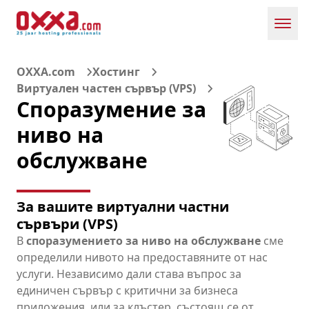
Toggl
OXXA.com
Хостинг
Виртуален частен сървър (VPS)
Споразумение за
ниво на
обслужване
За вашите виртуални частни
сървъри (VPS)
В
споразумението за ниво на обслужване
сме
определили нивото на предоставяните от нас
услуги. Независимо дали става въпрос за
единичен сървър с критични за бизнеса
приложения, или за клъстер, състоящ се от