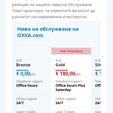
реакция на нашите нива на обслужване.
Това гарантира, че клиентите ви могат да
разчитат на навременна и експертна
помощ, когато имат нужда от нея.
Нива на обслужване на
OXXA.com
Най-популярно
SLA
SLA
SLA
Bronze
Gold
Silver
€ 0,00
€ 180,00
€ 120,0
p/m
p/m
Telephone support
Telephone support
Telephone s
Office hours
Office hours Plus
Office hou
Saterday
Online support
Online support
Online supp
24/7
24/7
24/7
Level 1 tickets
Level 1 tickets
Level 1 ticke