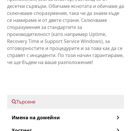
десетки сървъри. Обичаме яснотата и обичаме да
сключваме споразумения, така че да знаем къде
се намираме и от двете страни. Сключваме
споразумения за стандартите за
производителност (като например Uptime,
Recovery Time и Support Service Windows), за
отговорностите и процедурите и за това как да се
справят с инциденти. По този начин гарантираме,
че ще бъдем на ваше разположение!
Искам да науча повече за SLA за
моите VPS(и)
Търсене
Свържете се с нас
Имена на домейни
Хостинг