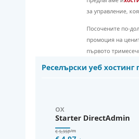
предлагаме и
хост
за управление, ко
Посочените по-дол
промоция на ценит
първото тримесечи
Реселърски уеб хостинг 
OX
Starter DirectAdmin
p/m
€ 9,95