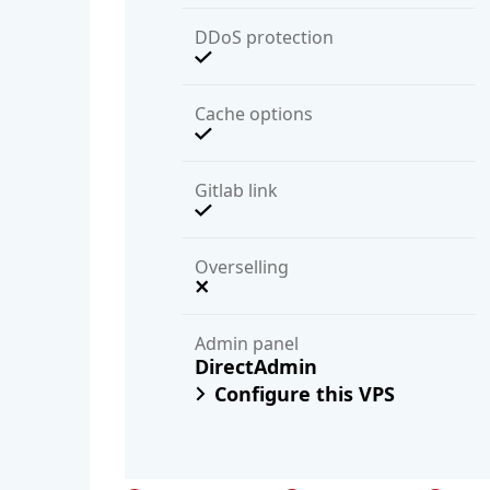
DDoS protection
Cache options
Gitlab link
Overselling
Admin panel
DirectAdmin
Configure this VPS
Включени във всичк