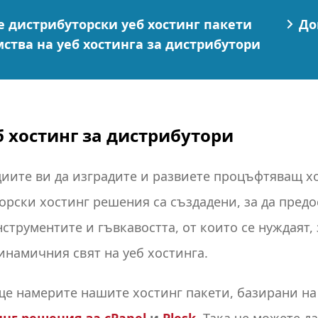
 дистрибуторски уеб хостинг пакети
До
ства на уеб хостинга за дистрибутори
б хостинг за дистрибутори
ите ви да изградите и развиете процъфтяващ хо
рски хостинг решения са създадени, за да предо
трументите и гъвкавостта, от които се нуждаят, 
динамичния свят на уеб хостинга.
ще намерите нашите хостинг пакети, базирани н