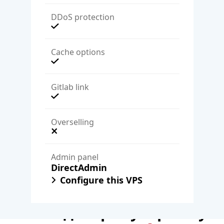
DDoS protection
Cache options
Gitlab link
Overselling
Admin panel
DirectAdmin
Configure this VPS
и наши дистрибуторски уеб