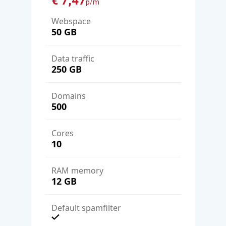
€ 7,47
p/m
Webspace
50 GB
Data traffic
250 GB
domains
500
cores
10
RAM memory
12 GB
Default spamfilter