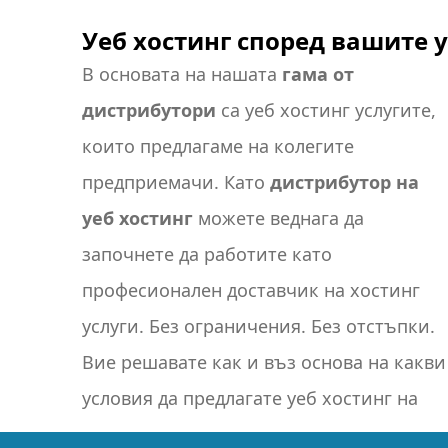
Уеб хостинг според вашите 
В основата на нашата
гама от
дистрибутори
са уеб хостинг услугите,
които предлагаме на колегите
предприемачи. Като
дистрибутор на
уеб хостинг
можете веднага да
управление, в която вие решавате как
започнете да работите като
да настроите пакетите си, колко
професионален доставчик на хостинг
пощенски кутии ще бъдат предоставени
услуги. Без ограничения. Без отстъпки.
на клиентите ви и какъв трафик на
Вие решавате как и въз основа на какви
условия да предлагате уеб хостинг на