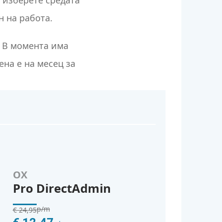
а изберете средата
н на работа.
! В момента има
на е на месец за
OX
Pro DirectAdmin
p/m
€ 24,95