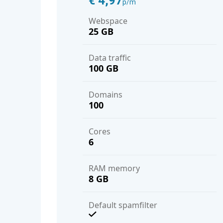
€ 4,97
p/m
Webspace
25 GB
Data traffic
100 GB
domains
100
cores
6
RAM memory
8 GB
Default spamfilter