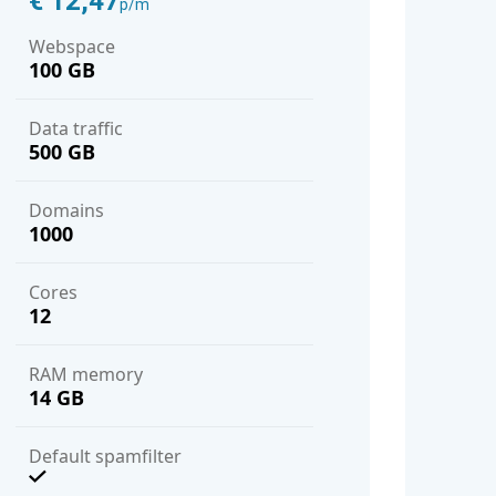
€ 12,47
p/m
Webspace
100 GB
Data traffic
500 GB
domains
1000
cores
12
RAM memory
14 GB
Default spamfilter