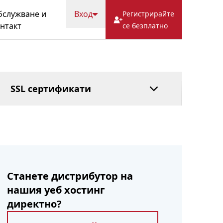
ВЪПРОСИ
Кеш
Попечителска
служване и
Вход
Регистрирайте
услуга
нтакт
се безплатно
Управляван DNS
Плащане след
това
SSL сертификати
Станете дистрибутор на
нашия уеб хостинг
директно?