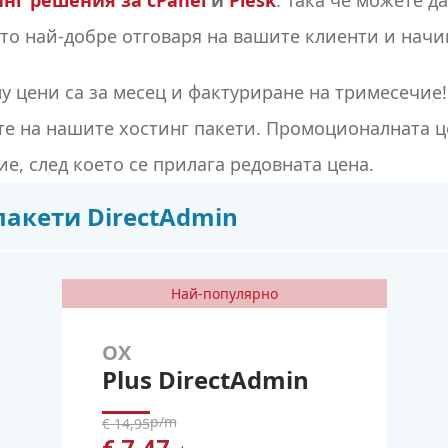
инг решения за cPanel
и
Plesk
. Така че можете д
ято най-добре отговаря на вашите клиенти и начи
у цени са за месец и фактуриране на тримесечие
е на нашите хостинг пакети. Промоционалната це
е, след което се прилага редовната цена.
пакети DirectAdmin
Най-популярно
OX
Plus DirectAdmin
p/m
€ 14,95