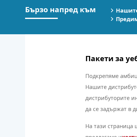
Бързо напред към
Нашите
Предим
Пакети за уе
Подкрепяме амбици
Нашите дистрибуто
дистрибуторите инс
да се задържат в 
На тази страница 