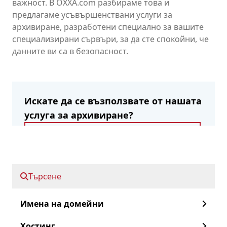
важност. В OXXA.com разбираме това и
предлагаме усъвършенствани услуги за
архивиране, разработени специално за вашите
специализирани сървъри, за да сте спокойни, че
данните ви са в безопасност.
Искате да се възползвате от нашата
услуга за архивиране?
Регистрирайте се като дистрибутор
Бързо напред към:
Търсене
Имена на домейни
Нашите услуги
Хостинг