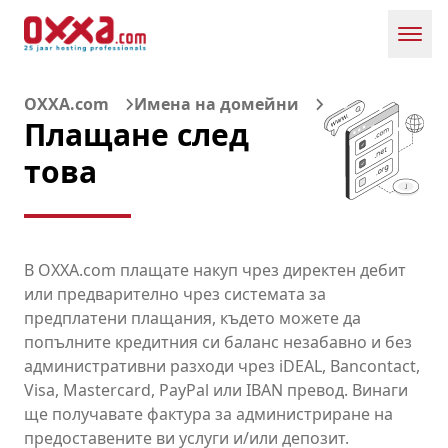
Toggl
OXXA.com
Имена на домейни
Плащане след
това
В OXXA.com плащате накуп чрез директен дебит
или предварително чрез системата за
предплатени плащания, където можете да
попълните кредитния си баланс незабавно и без
административни разходи чрез iDEAL, Bancontact,
Visa, Mastercard, PayPal или IBAN превод. Винаги
ще получавате фактура за администриране на
предоставените ви услуги и/или депозит.