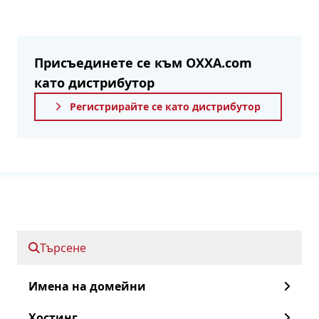
Присъединете се към OXXA.com
като дистрибутор
Регистрирайте се като дистрибутор
Поддържани методи за
плащане
Сепа
iDeal
Търсене
Имена на домейни
Искате ли да научите повече за
Хостинг